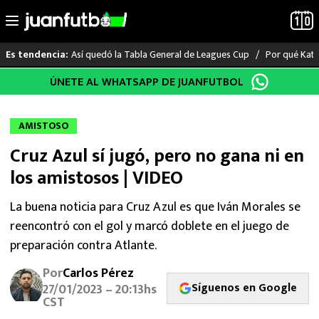
Así quedó la Tabla General de Leagues Cup
Por qué Katia
Es tendencia:
Saltar
ÚNETE AL WHATSAPP DE JUANFUTBOL
LO ÚLTIMO
al
contenido
LIGA MX
AMISTOSO
Cruz Azul sí jugó, pero no gana ni en
RAYADOS
los amistosos | VIDEO
PUMAS
La buena noticia para Cruz Azul es que Iván Morales se
reencontró con el gol y marcó doblete en el juego de
ATLANTE
preparación contra Atlante.
SELECCIÓN MEXICANA
Por
Carlos Pérez
Síguenos en Google
27/01/2023 – 20:13hs
FUTBOL INTERNACIONAL
CST