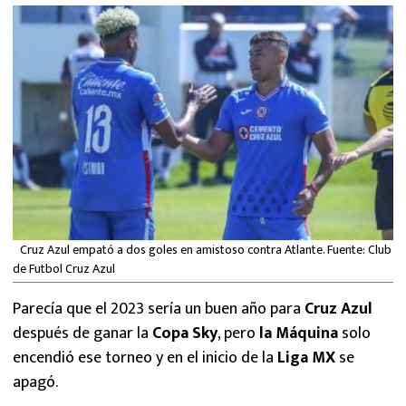
MEXICANOS EN EL EXTRANJERO
FUTBOL ESTUFA
FÓRMULA 1
BOXEO
LIGA MX
NFL
Cruz Azul empató a dos goles en amistoso contra Atlante. Fuente: Club
de Futbol Cruz Azul
Parecía que el 2023 sería un buen año para
Cruz Azul
después de ganar la
Copa Sky
, pero
la Máquina
solo
encendió ese torneo y en el inicio de la
Liga MX
se
apagó.