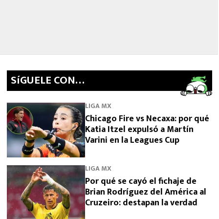
SíGUELE CON…
LIGA MX
Chicago Fire vs Necaxa: por qué
Katia Itzel expulsó a Martín
Varini en la Leagues Cup
LIGA MX
Por qué se cayó el fichaje de
Brian Rodríguez del América al
Cruzeiro: destapan la verdad