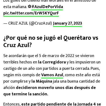
Los goles del chileno Iván Morales en el amistoso de
esta mañana. ⚽️
#AzulDePorVida
pic.twitter.com/ErW5KYQurF
— CRUZ AZUL (@CruzAzul)
January 27, 2023
¿Por qué no se jugó el Querétaro vs
Cruz Azul?
Se acordarán que el 5 de marzo de 2022 se vivieron
terribles hechos en
la Corregidora
y les impusieron un
castigo de un año con partidos a puerta cerrada. Pues,
según mis compis de
Vamos Azul
, como este año está
por cumplirse y
la Máquina
jala una buena cantidad de
afición
decidieron moverlo unos días después de
que termine la sanción.
Entonces,
este partido pendiente de la Jornada 4 se