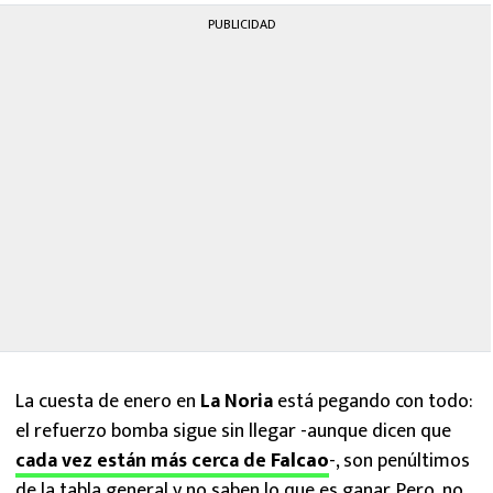
PUBLICIDAD
La cuesta de enero en
La Noria
está pegando con todo:
el refuerzo bomba sigue sin llegar -aunque dicen que
cada vez están más cerca de
Falcao
-, son penúltimos
de la tabla general y no saben lo que es ganar. Pero, no