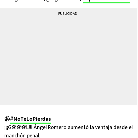
PUBLICIDAD
📹
#NoTeLoPierdas
¡¡¡G⚽⚽⚽L!!! Ángel Romero aumentó la ventaja desde el
manchón penal.