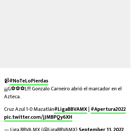
📹
#NoTeLoPierdas
¡¡¡G⚽⚽⚽L!!! Gonzalo Carneiro abrió el marcador en el
Azteca.
Cruz Azul 1-0 Mazatlán
#LigaBBVAMX
|
#Apertura2022
pic.twitter.com/jJMBPQy6XH
— Liga BBVA MX (@LigaBBVAMX)
September 11, 2022