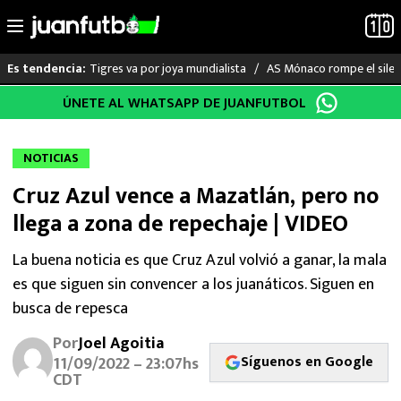
Tigres va por joya mundialista
AS Mónaco rompe el silenc
Es tendencia:
Saltar
ÚNETE AL WHATSAPP DE JUANFUTBOL
LO ÚLTIMO
al
contenido
LIGA MX
NOTICIAS
Cruz Azul vence a Mazatlán, pero no
RAYADOS
llega a zona de repechaje | VIDEO
PUMAS
La buena noticia es que Cruz Azul volvió a ganar, la mala
es que siguen sin convencer a los juanáticos. Siguen en
ATLANTE
busca de repesca
SELECCIÓN MEXICANA
Por
Joel Agoitia
Síguenos en Google
11/09/2022 – 23:07hs
FUTBOL INTERNACIONAL
CDT