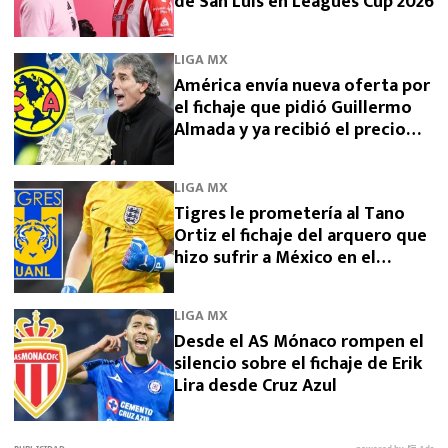
de San Luis en Leagues Cup 2026
LIGA MX
América envía nueva oferta por
el fichaje que pidió Guillermo
Almada y ya recibió el precio
final desde Argentina por
Campaz
LIGA MX
Tigres le prometería al Tano
Ortiz el fichaje del arquero que
hizo sufrir a México en el
Mundial 2026
LIGA MX
Desde el AS Mónaco rompen el
silencio sobre el fichaje de Erik
Lira desde Cruz Azul