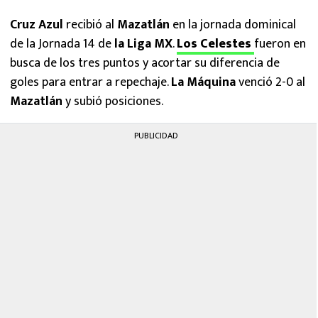
MEXICANOS EN EL EXTRANJERO
Cruz Azul
recibió al
Mazatlán
en la jornada dominical
de la Jornada 14 de
la Liga MX
.
Los Celestes
fueron en
FUTBOL ESTUFA
busca de los tres puntos y acortar su diferencia de
FÓRMULA 1
goles para entrar a repechaje.
La Máquina
venció 2-0 al
Mazatlán
y subió posiciones.
BOXEO
PUBLICIDAD
LIGA MX
NFL