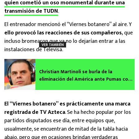
quien cometió un oso monumental durante una
transmisión de TUDN
.
El entrenador mencionó el “Viernes botanero” al aire. Y
ello provocó las reacciones de sus compañeros,
que
incluso bromearon que ya no lo dejarían entrar a las
VER TAMBIÉN
instalaciones de Televisa.
Christian Martinoli se burla de la
eliminación del América ante Pumas con
icónica frase
El “Viernes botanero” es prácticamente una marca
registrada de TV Azteca
. Se ha hecho popular por los
partidos disputados ese día, entre equipos que,
usualmente, se encuentran de mitad de la tabla hacia
abajo, pero que en ocasiones brindan verdaderas