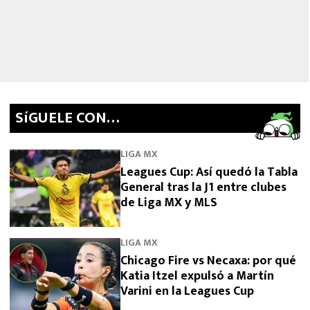
SíGUELE CON…
LIGA MX
Leagues Cup: Así quedó la Tabla
General tras la J1 entre clubes
de Liga MX y MLS
LIGA MX
Chicago Fire vs Necaxa: por qué
Katia Itzel expulsó a Martín
Varini en la Leagues Cup