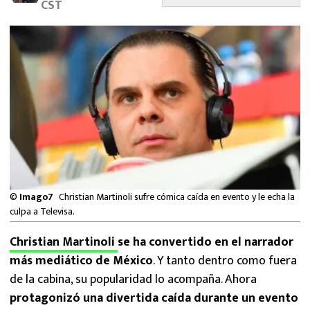
CST
MEXICANOS EN EL EXTRANJERO
FUTBOL ESTUFA
FÓRMULA 1
BOXEO
LIGA MX
NFL
©
Imago7
Christian Martinoli sufre cómica caída en evento y le echa la
culpa a Televisa.
Christian Martinoli
se ha convertido en el narrador
más mediático de México
. Y tanto dentro como fuera
de la cabina, su popularidad lo acompaña. Ahora
protagonizó una divertida caída durante un evento