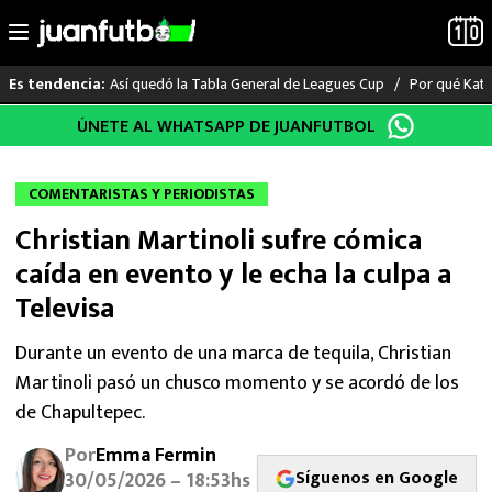
Así quedó la Tabla General de Leagues Cup
Por qué Katia
Es tendencia:
Saltar
ÚNETE AL WHATSAPP DE JUANFUTBOL
LO ÚLTIMO
al
contenido
LIGA MX
COMENTARISTAS Y PERIODISTAS
Christian Martinoli sufre cómica
RAYADOS
caída en evento y le echa la culpa a
PUMAS
Televisa
ATLANTE
Durante un evento de una marca de tequila, Christian
Martinoli pasó un chusco momento y se acordó de los
SELECCIÓN MEXICANA
de Chapultepec.
Por
Emma Fermin
FUTBOL INTERNACIONAL
Síguenos en Google
30/05/2026 – 18:53hs