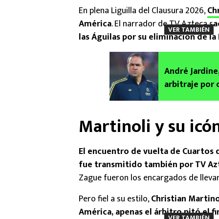
En plena Liguilla del Clausura 2026,
Chr
América
. El narrador de TV Azteca s
a
VER TAMBIÉN
las Águilas por su eliminación de la 
André Jardine,
arbitraje por 
Martinoli y su icó
El encuentro de vuelta de Cuartos d
fue transmitido también por TV Az
Zague fueron los encargados de llevar 
Pero fiel a su estilo,
Christian Martino
América, apenas el árbitro pitó el f
VER TAMBIÉN