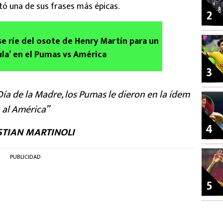
tó una de sus frases más épicas.
2
se ríe del osote de Henry Martín para un
cula’ en el Pumas vs América
3
Día de la Madre, los Pumas le dieron en la ídem
al América”
4
STIAN MARTINOLI
PUBLICIDAD
5