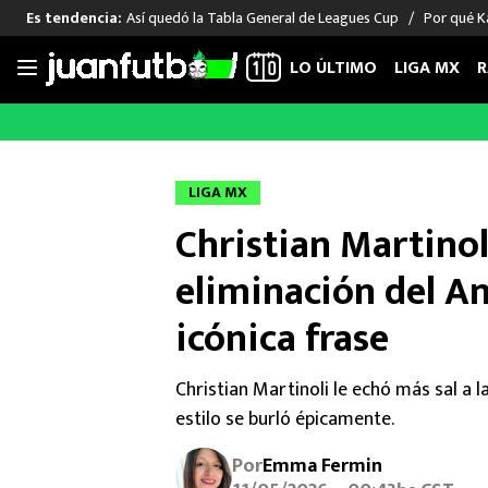
Así quedó la Tabla General de Leagues Cup
Por qué Ka
Es tendencia:
LO ÚLTIMO
LIGA MX
R
Saltar
al
LIGA MX
FUT INTERNACIONAL
MEXICAN
contenido
Las Noticias
Las Noticias
Las Noti
LIGA MX
Club América
Selección Mexicana
Raúl Jim
Christian Martinoli
Cruz Azul
Champions League
Memo O
Pumas
Europa League
Chino H
eliminación del A
Rayados
Real Madrid
Edson Ál
icónica frase
Chivas de Guadalajara
Barcelona
Santiag
Atlante
Rodrigo
Christian Martinoli le echó más sal a la
Liga MX Femenil
estilo se burló épicamente.
Por
Emma Fermin