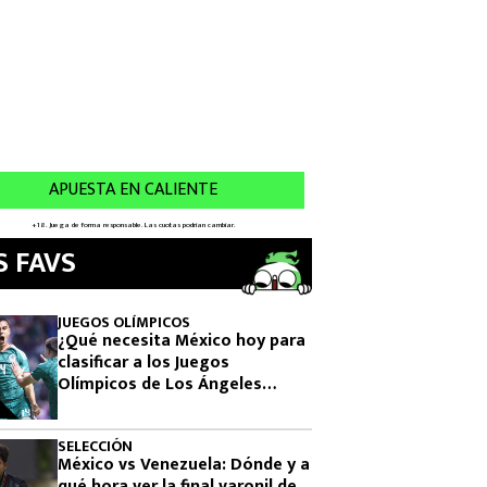
S FAVS
JUEGOS OLÍMPICOS
¿Qué necesita México hoy para
clasificar a los Juegos
Olímpicos de Los Ángeles
2028?
SELECCIÓN
México vs Venezuela: Dónde y a
qué hora ver la final varonil de