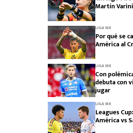
Martín Varin
LIGA MX
Por qué se ca
América al Cr
LIGA MX
Con polémica
debuta con v
jugar
LIGA MX
Leagues Cup:
América vs S