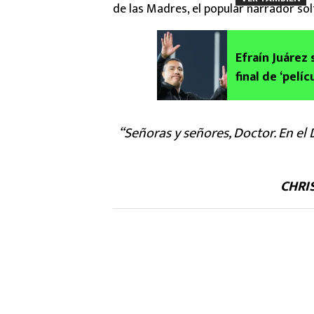
de las Madres, el popular narrador sol
Efraín Juárez 
final de ‘pelí
“Señoras y señores, Doctor. En el 
CHRI