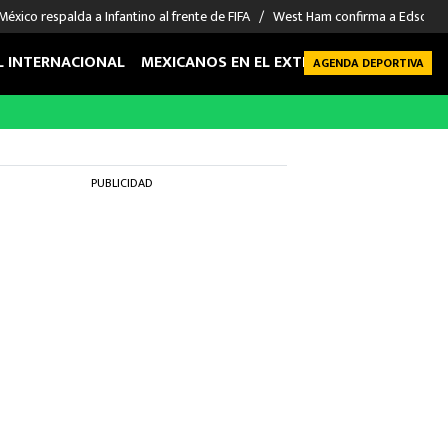
México respalda a Infantino al frente de FIFA
West Ham confirma a Edson Á
L INTERNACIONAL
MEXICANOS EN EL EXTRANJERO
FUTBOL 
AGENDA DEPORTIVA
PUBLICIDAD