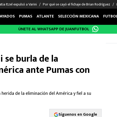
tia Itzel expulsó a Varini
Por qué se cayó el fichaje de Brian Rodríguez
AYADOS
PUMAS
ATLANTE
SELECCIÓN MEXICANA
FUTBO
ÚNETE AL WHATSAPP DE JUANFUTBOL
OS EN EL EXTRANJERO
FIGURAS
DEPORTES
cias
Keylor Navas
MMA UFC
énez
Chicharito Hernández
Fórmula 1
 se burla de la
choa
Sergio Ramos
Boxeo
uerta
Giorgos Giakoumakis
Béisbol
mérica ante Pumas con
varez
André Jardine
NFL
o Giménez
NBA
 Huescas
Más deportes
 herida de la eliminación del América y fiel a su
Síguenos en Google