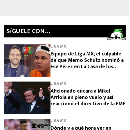
SíGUELE CON…
LIGA MX
Equipo de Liga MX, el culpable
de que Memo Schutz nominó a
Ese Pérez en La Casa de los
Famosos 2026
LIGA MX
Aficionado encara a Mikel
Arriola en pleno vuelo y así
reaccionó el directivo de la FMF
LIGA MX
Dónde y a qué hora ver en