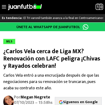
El Tri varonil también avanza a la final en Centroamericanos
Es tendencia:
Saltar
ÚNETE AL WHATSAPP DE JUANFUTBOL
LO ÚLTIMO
al
contenido
LIGA MX
MLS
¿Carlos Vela cerca de Liga MX?
RAYADOS
Renovación con LAFC peligra ¡Chivas
PUMAS
y Rayados celebran!
ATLANTE
Carlos Vela entró a una encrucijada después de que las
negociaciones para su renovación se truncaran, pues
SELECCIÓN MEXICANA
acaba su contrato este año.
Por
Megan Negrete
FUTBOL INTERNACIONAL
Síguenos en Google
07/10/2023 – 15:58hs