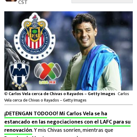
CST
MEXICANOS EN EL EXTRANJERO
FUTBOL ESTUFA
FÓRMULA 1
BOXEO
LIGA MX
NFL
©
Carlos Vela cerca de Chivas o Rayados – Getty Images
Carlos
Vela cerca de Chivas o Rayados – Getty Images
¡DETENGAN TODOOO! Mi Carlos Vela se ha
estancado en las negociaciones con el LAFC para su
renovación
. Y mis Chivas sonríen, mientras que