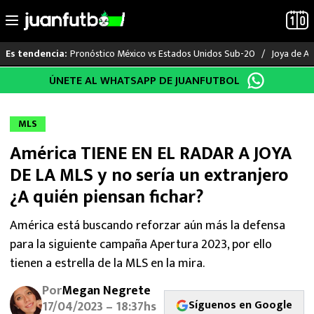
Pronóstico México vs Estados Unidos Sub-20
Joya de Am
Es tendencia:
Saltar
ÚNETE AL WHATSAPP DE JUANFUTBOL
LO ÚLTIMO
al
contenido
LIGA MX
MLS
América TIENE EN EL RADAR A JOYA
RAYADOS
DE LA MLS y no sería un extranjero
PUMAS
¿A quién piensan fichar?
ATLANTE
América está buscando reforzar aún más la defensa
para la siguiente campaña Apertura 2023, por ello
SELECCIÓN MEXICANA
tienen a estrella de la MLS en la mira.
Por
Megan Negrete
FUTBOL INTERNACIONAL
Síguenos en Google
17/04/2023 – 18:37hs