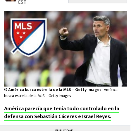
CST
MEXICANOS EN EL EXTRANJERO
FUTBOL ESTUFA
FÓRMULA 1
BOXEO
LIGA MX
NFL
©
América busca estrella de la MLS – Getty Images
América
busca estrella de la MLS – Getty Images
América parecía que tenía todo controlado en la
defensa con Sebastián Cáceres e Israel Reyes.
PUBLICIDAD