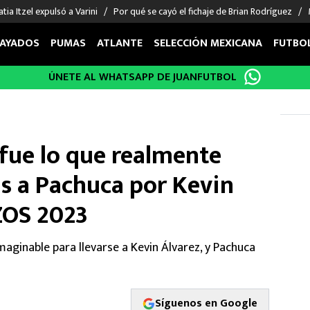
tia Itzel expulsó a Varini
Por qué se cayó el fichaje de Brian Rodríguez
AYADOS
PUMAS
ATLANTE
SELECCIÓN MEXICANA
FUTBO
ÚNETE AL WHATSAPP DE JUANFUTBOL
OS EN EL EXTRANJERO
FIGURAS
DEPORTES
cias
Keylor Navas
MMA UFC
énez
Chicharito Hernández
Fórmula 1
fue lo que realmente
choa
Sergio Ramos
Boxeo
uerta
Giorgos Giakoumakis
Béisbol
as a Pachuca por Kevin
varez
André Jardine
NFL
ZOS 2023
o Giménez
NBA
 Huescas
Más deportes
ginable para llevarse a Kevin Álvarez, y Pachuca
Síguenos en Google