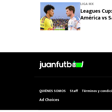
LIGA MX
Leagues Cup:
América vs S
QUIÉNES SOMOS
Staff
Términos y condic
Ad Choices