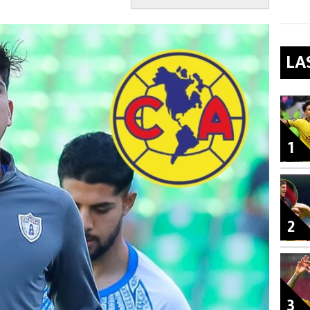
LA
1
2
3