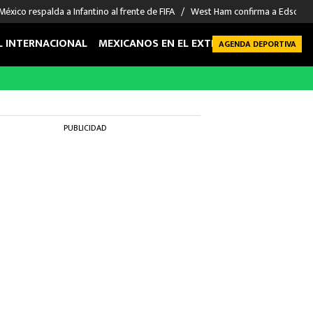
México respalda a Infantino al frente de FIFA
West Ham confirma a Edson Á
L INTERNACIONAL
MEXICANOS EN EL EXTRANJERO
FUTBOL 
AGENDA DEPORTIVA
PUBLICIDAD