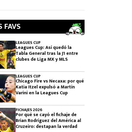
S FAVS
LEAGUES CUP
Leagues Cup: Así quedó la
Tabla General tras la J1 entre
clubes de Liga MX y MLS
LEAGUES CUP
Chicago Fire vs Necaxa: por qué
Katia Itzel expulsó a Martín
Varini en la Leagues Cup
FICHAJES 2026
Por qué se cayó el fichaje de
Brian Rodríguez del América al
Cruzeiro: destapan la verdad