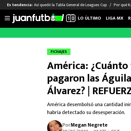
Así quedó la Tabla General de Leagues Cup
Por qué Ka
Es tendencia:
LO ÚLTIMO
LIGA MX
R
Saltar
al
LIGA MX
FUT INTERNACIONAL
MEXICAN
contenido
Las Noticias
Las Noticias
Las Noti
FICHAJES
Club América
Selección Mexicana
Raúl Jim
América: ¿Cuánto 
Cruz Azul
Champions League
Memo O
Pumas
Europa League
Chino H
pagaron las Águil
Rayados
Real Madrid
Edson Ál
Álvarez? | REFUER
Chivas de Guadalajara
Barcelona
Santiag
Atlante
Rodrigo
América desembolsó una cantidad inima
Liga MX Femenil
habría detectado su desesperación.
Por
Megan Negrete