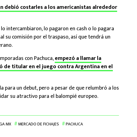
in debió costarles a los americanistas alrededor
i lo intercambiaron, lo pagaron en cash o lo pagara
tal su comisión por el traspaso, así que tendrá un
erano.
temporadas con Pachuca,
empezó a llamar la
 de titular en el juego contra Argentina en el
a para un debut, pero a pesar de que relumbró a los
idar su atractivo para el balompié europeo.
IGA MX
MERCADO DE FICHAJES
PACHUCA