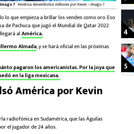
 Imago 7
América desembolsó millones por Kevin – Imago 7
o lo que empieza a brillar los venden como oro. Eso
nsa de Pachuca que jugó el Mundial de Qatar 2022
4
llegará al
América.
illermo Almada
, y se hará oficial en las próximas
5
ánto pagaron los americanistas. Por la joya que
uedó en la liga mexicana.
só América por Kevin
rla radiofónica en Sudamérica, que las Águilas
por el jugador de 24 años.