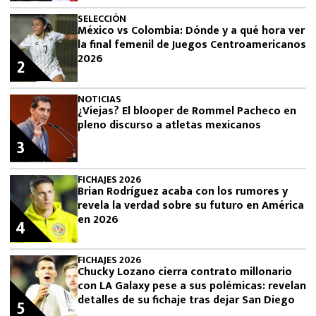
SELECCIÓN
México vs Colombia: Dónde y a qué hora ver
la final femenil de Juegos Centroamericanos
2026
2
NOTICIAS
¿Viejas? El blooper de Rommel Pacheco en
pleno discurso a atletas mexicanos
3
FICHAJES 2026
Brian Rodríguez acaba con los rumores y
revela la verdad sobre su futuro en América
en 2026
4
FICHAJES 2026
Chucky Lozano cierra contrato millonario
con LA Galaxy pese a sus polémicas: revelan
detalles de su fichaje tras dejar San Diego
5