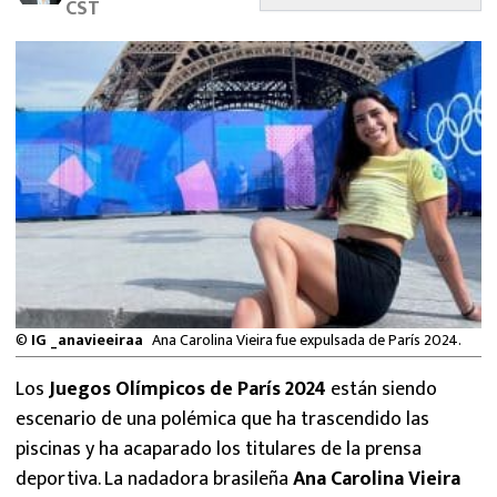
CST
MEXICANOS EN EL EXTRANJERO
FUTBOL ESTUFA
FÓRMULA 1
BOXEO
LIGA MX
NFL
©
IG _anavieeiraa
Ana Carolina Vieira fue expulsada de París 2024.
Los
Juegos Olímpicos de París 2024
están siendo
escenario de una polémica que ha trascendido las
piscinas y ha acaparado los titulares de la prensa
deportiva. La nadadora brasileña
Ana Carolina Vieira