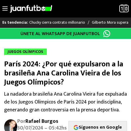
Chucky cierra contrato millonario
Gilberto Mora supera a
Es tendencia:
Saltar
ÚNETE AL WHATSAPP DE JUANFUTBOL
LO ÚLTIMO
al
contenido
LIGA MX
JUEGOS OLÍMPICOS
París 2024: ¿Por qué expulsaron a la
RAYADOS
brasileña Ana Carolina Vieira de los
PUMAS
Juegos Olímpicos?
ATLANTE
La nadadora brasileña Ana Carolina Vieira fue expulsada
de los Juegos Olímpicos de París 2024 por indisciplina,
SELECCIÓN MEXICANA
generando gran controversia en la prensa deportiva.
Por
Rafael Burgos
FUTBOL INTERNACIONAL
Síguenos en Google
30/07/2024 – 05:42hs