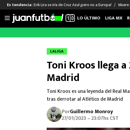
Erik Lira se iría de Cruz Azul ¡pero no a Europa!
Muere 
Es tendencia:
LO ÚLTIMO
LIGA MX
R
Saltar
al
LIGA MX
FUT INTERNACIONAL
MEXICAN
contenido
Las Noticias
Las Noticias
Las Noti
LALIGA
Club América
Selección Mexicana
Raúl Jim
Toni Kroos llega a 
Cruz Azul
Champions League
Memo O
Pumas
Europa League
Chino H
Madrid
Rayados
Real Madrid
Edson Ál
Chivas de Guadalajara
Barcelona
Santiag
Toni Kroos es una leyenda del Real Mad
Atlante
Rodrigo
tras derrotar al Atlético de Madrid
Liga MX Femenil
Por
Guillermo Monroy
27/01/2023 – 23:07hs CST