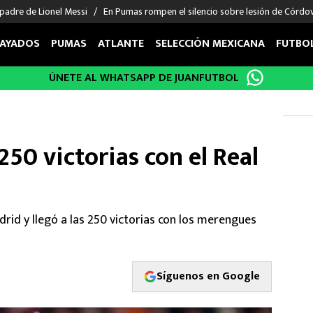
padre de Lionel Messi
En Pumas rompen el silencio sobre lesión de Córdo
AYADOS
PUMAS
ATLANTE
SELECCIÓN MEXICANA
FUTBO
ÚNETE AL WHATSAPP DE JUANFUTBOL
OS EN EL EXTRANJERO
FIGURAS
DEPORTES
cias
Keylor Navas
MMA UFC
énez
Chicharito Hernández
Fórmula 1
250 victorias con el Real
choa
Sergio Ramos
Boxeo
uerta
Giorgos Giakoumakis
Béisbol
varez
André Jardine
NFL
o Giménez
NBA
rid y llegó a las 250 victorias con los merengues
 Huescas
Más deportes
Síguenos en Google