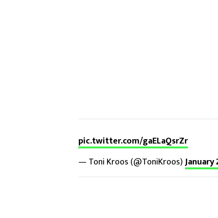
pic.twitter.com/gaELaQsrZr
— Toni Kroos (@ToniKroos)
January 