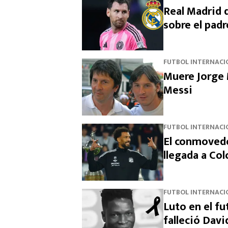
Real Madrid d
sobre el padr
FUTBOL INTERNACI
Muere Jorge 
Messi
FUTBOL INTERNACI
El conmovedo
llegada a Col
FUTBOL INTERNACI
Luto en el fu
falleció Dav