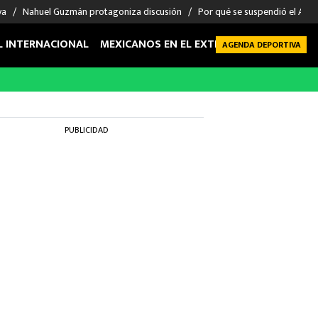
va
Nahuel Guzmán protagoniza discusión
Por qué se suspendió el Atla
L INTERNACIONAL
MEXICANOS EN EL EXTRANJERO
FUTBOL 
AGENDA DEPORTIVA
PUBLICIDAD