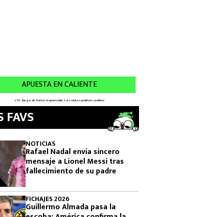
S FAVS
NOTICIAS
Rafael Nadal envía sincero
mensaje a Lionel Messi tras
fallecimiento de su padre
FICHAJES 2026
Guillermo Almada pasa la
escoba: América confirma la