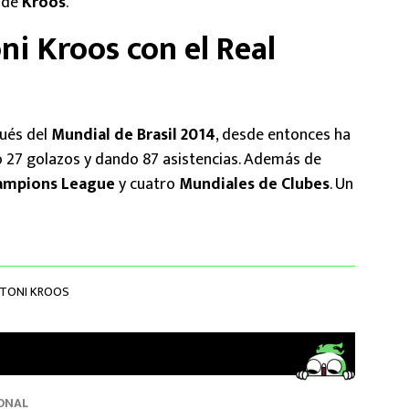
a de
Kroos
.
i Kroos con el Real
ués del
Mundial de Brasil 2014
, desde entonces ha
o 27 golazos y dando 87 asistencias. Además de
ampions League
y cuatro
Mundiales de Clubes
. Un
TONI KROOS
ONAL