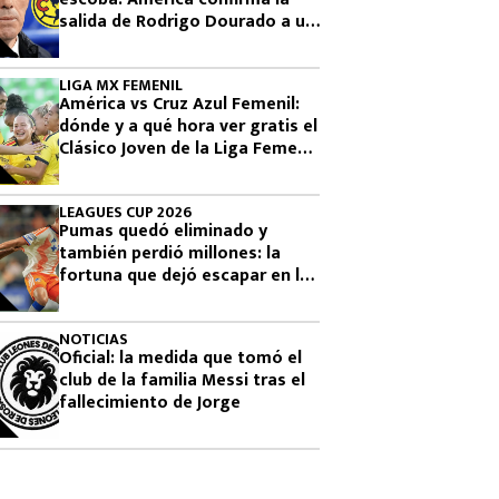
salida de Rodrigo Dourado a un
rival directo
LIGA MX FEMENIL
América vs Cruz Azul Femenil:
dónde y a qué hora ver gratis el
Clásico Joven de la Liga Femenil
BBVA
LEAGUES CUP 2026
Pumas quedó eliminado y
también perdió millones: la
fortuna que dejó escapar en la
Leagues Cup 2026
NOTICIAS
Oficial: la medida que tomó el
club de la familia Messi tras el
fallecimiento de Jorge