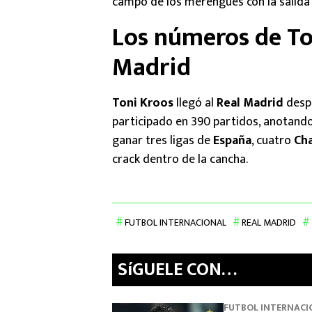
campo de los merengues con la salid
Los números de Ton
Madrid
Toni Kroos
llegó al
Real Madrid
desp
participado en 390 partidos, anotand
ganar tres ligas de
España
, cuatro
Ch
crack dentro de la cancha.
FUTBOL INTERNACIONAL
REAL MADRID
SíGUELE CON…
FUTBOL INTERNACI