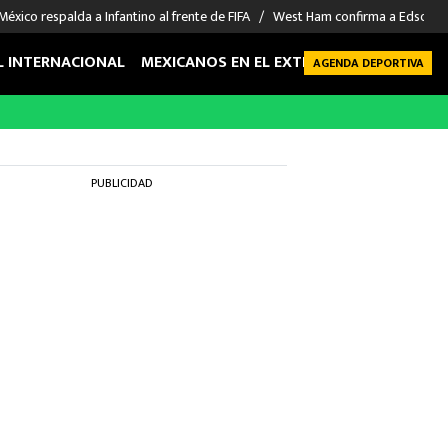
México respalda a Infantino al frente de FIFA
West Ham confirma a Edson Á
L INTERNACIONAL
MEXICANOS EN EL EXTRANJERO
FUTBOL 
AGENDA DEPORTIVA
PUBLICIDAD