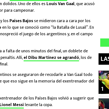
n dolidos. Uno de ellos es
Louis Van Gaal
, que acusó
vor para campeonar.
a
y los
Países Bajos
se midieron cara a cara por los
o
en lo que se conoció como “la Batalla de Lusail”. En
nospreció el juego de los argentinos y, en el campo
a a falta de unos minutos del final, un doblete de
LA
penaltis. Allí,
el Dibu Martínez se agrandó
, los de
inal.
entinos se aseguraron de recodarle a Van Gaal todo
ece que eso sigue en la memoria del exentrenador del
1
exentrenador de los Países Bajos volvió a sugerir que
Lionel Messi
levante la copa.