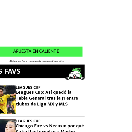
S FAVS
LEAGUES CUP
Leagues Cup: Así quedó la
Tabla General tras la J1 entre
clubes de Liga MX y MLS
LEAGUES CUP
Chicago Fire vs Necaxa: por qué
Katia Itzel expulsó a Martín