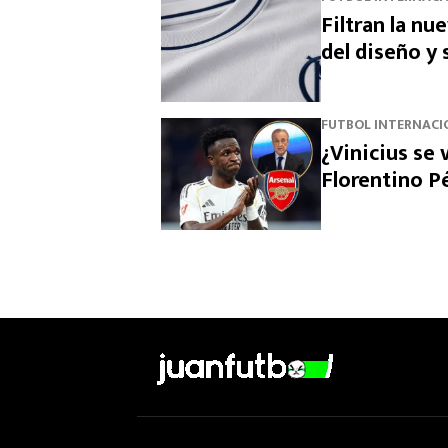
Filtran la nu
del diseño y
FUTBOL INTERNACI
¿Vinicius se 
Florentino Pé