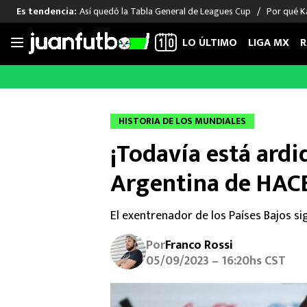
Así quedó la Tabla General de Leagues Cup
Por qué Ka
Es tendencia:
LO ÚLTIMO
LIGA MX
R
Saltar
al
LIGA MX
FUT INTERNACIONAL
MEXICAN
contenido
Las Noticias
Las Noticias
Las Noti
HISTORIA DE LOS MUNDIALES
Club América
Selección Mexicana
Raúl Jim
¡Todavía está ard
Cruz Azul
Champions League
Memo O
Pumas
Europa League
Chino H
Argentina de HAC
Rayados
Real Madrid
Edson Ál
Chivas de Guadalajara
Barcelona
Santiag
El exentrenador de los Países Bajos s
Atlante
Rodrigo
Por
Franco Rossi
Liga MX Femenil
05/09/2023 – 16:20hs CST