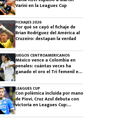
Varini en la Leagues Cup
FICHAJES 2026
Por qué se cayó el fichaje de
Brian Rodríguez del América al
Cruzeiro: destapan la verdad
JUEGOS CENTROAMERICANOS
México vence a Colombia en
penales: cuántas veces ha
ganado el oro el Tri femenil en
los Juegos Centroamericanos
LEAGUES CUP
Con polémica incluida por mano
de Piovi, Cruz Azul debuta con
victoria en Leagues Cup:
cuándo vuelve a jugar