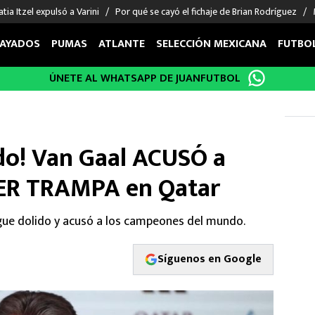
tia Itzel expulsó a Varini
Por qué se cayó el fichaje de Brian Rodríguez
AYADOS
PUMAS
ATLANTE
SELECCIÓN MEXICANA
FUTBO
ÚNETE AL WHATSAPP DE JUANFUTBOL
OS EN EL EXTRANJERO
FIGURAS
DEPORTES
cias
Keylor Navas
MMA UFC
énez
Chicharito Hernández
Fórmula 1
ido! Van Gaal ACUSÓ a
choa
Sergio Ramos
Boxeo
uerta
Giorgos Giakoumakis
Béisbol
ER TRAMPA en Qatar
varez
André Jardine
NFL
o Giménez
NBA
igue dolido y acusó a los campeones del mundo.
 Huescas
Más deportes
Síguenos en Google