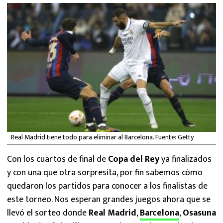
MEXICANOS EN EL EXTRANJERO
FUTBOL ESTUFA
FÓRMULA 1
BOXEO
LIGA MX
NFL
Real Madrid tiene todo para eliminar al Barcelona. Fuente: Getty
Con los cuartos de final de
Copa del Rey
ya finalizados
y con una que otra sorpresita, por fin sabemos cómo
quedaron los partidos para conocer a los finalistas de
este torneo. Nos esperan grandes juegos ahora que se
llevó el sorteo donde
Real Madrid
,
Barcelona
,
Osasuna