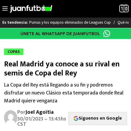
Pumas y los equipos eliminados de Leagues Cup
Qué nec
Es tendencia:
Saltar
ÚNETE AL WHATSAPP DE JUANFUTBOL
LO ÚLTIMO
al
contenido
LIGA MX
COPAS
Real Madrid ya conoce a su rival en
RAYADOS
semis de Copa del Rey
PUMAS
La Copa del Rey está llegando a su fin y podremos
disfrutar un nuevo Clásico esta temporada donde Real
ATLANTE
Madrid quiere venganza
SELECCIÓN MEXICANA
Por
Joel Agoitia
Síguenos en Google
30/01/2023 – 13:45hs
FUTBOL INTERNACIONAL
CST