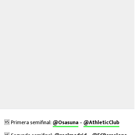
🆚 Primera semifinal:
@Osasuna
–
@AthleticClub