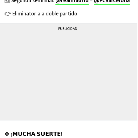
🆚 Segunda semifinal:
@realmadrid
–
@FCBarcelona
👉 Eliminatoria a doble partido.
PUBLICIDAD
🍀 ¡𝗠𝗨𝗖𝗛𝗔 𝗦𝗨𝗘𝗥𝗧𝗘!