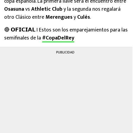
copa española. La primera llave será el encuentro entre
Osasuna
vs
Athletic Club
y la segunda nos regalará
otro Clásico entre
Merengues
y
Culés
.
🔴 𝗢𝗙𝗜𝗖𝗜𝗔𝗟 I Estos son los emparejamientos para las
semifinales de la
#CopaDelRey
PUBLICIDAD