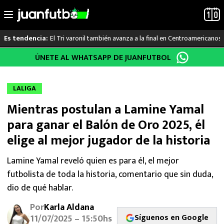
El Tri varonil también avanza a la final en Centroamericanos
Es tendencia:
Saltar
ÚNETE AL WHATSAPP DE JUANFUTBOL
LO ÚLTIMO
al
contenido
LIGA MX
LALIGA
Mientras postulan a Lamine Yamal
RAYADOS
para ganar el Balón de Oro 2025, él
PUMAS
elige al mejor jugador de la historia
ATLANTE
Lamine Yamal reveló quien es para él, el mejor
futbolista de toda la historia, comentario que sin duda,
SELECCIÓN MEXICANA
dio de qué hablar.
Por
Karla Aldana
FUTBOL INTERNACIONAL
Síguenos en Google
11/07/2025 – 15:50hs