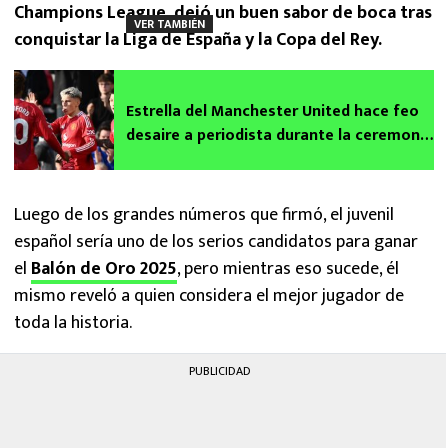
Champions League, dejó un buen sabor de boca tras
VER TAMBIÉN
conquistar la Liga de España y la Copa del Rey.
Estrella del Manchester United hace feo
desaire a periodista durante la ceremonia
del Balón de Oro 2024
Luego de los grandes números que firmó, el juvenil
español sería uno de los serios candidatos para ganar
el
Balón de Oro 2025
, pero mientras eso sucede, él
mismo reveló a quien considera el mejor jugador de
toda la historia.
PUBLICIDAD