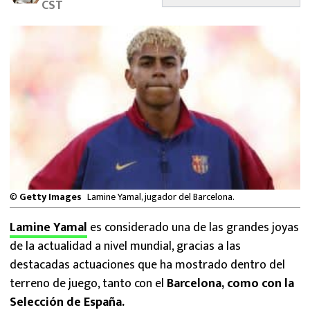
CST
MEXICANOS EN EL EXTRANJERO
FUTBOL ESTUFA
FÓRMULA 1
BOXEO
LIGA MX
NFL
©
Getty Images
Lamine Yamal, jugador del Barcelona.
Lamine Yamal
es considerado una de las grandes joyas
de la actualidad a nivel mundial, gracias a las
destacadas actuaciones que ha mostrado dentro del
terreno de juego, tanto con el
Barcelona, como con la
Selección de España.