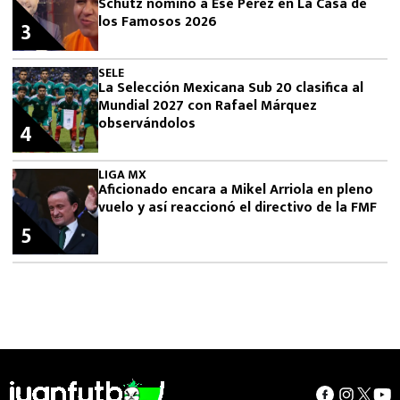
Schutz nominó a Ese Pérez en La Casa de
los Famosos 2026
3
SELE
La Selección Mexicana Sub 20 clasifica al
Mundial 2027 con Rafael Márquez
observándolos
4
LIGA MX
Aficionado encara a Mikel Arriola en pleno
vuelo y así reaccionó el directivo de la FMF
5