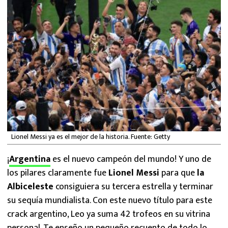
MEXICANOS EN EL EXTRANJERO
FUTBOL ESTUFA
FÓRMULA 1
BOXEO
LIGA MX
NFL
Lionel Messi ya es el mejor de la historia. Fuente: Getty
¡
Argentina
es el nuevo campeón del mundo! Y uno de
los pilares claramente fue
Lionel Messi
para que
la
Albiceleste
consiguiera su tercera estrella y terminar
su sequía mundialista. Con este nuevo título para este
crack argentino, Leo ya suma 42 trofeos en su vitrina