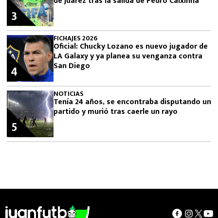
de Juárez tras la salida de Pedro Caixinha
3
FICHAJES 2026
Oficial: Chucky Lozano es nuevo jugador de
LA Galaxy y ya planea su venganza contra
San Diego
4
NOTICIAS
Tenía 24 años, se encontraba disputando un
partido y murió tras caerle un rayo
5