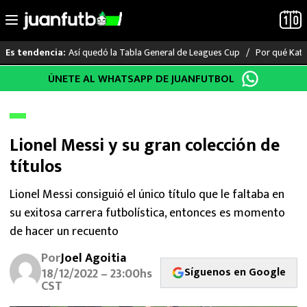
Así quedó la Tabla General de Leagues Cup
Por qué Katia
Es tendencia:
Saltar
ÚNETE AL WHATSAPP DE JUANFUTBOL
LO ÚLTIMO
al
contenido
LIGA MX
Lionel Messi y su gran colección de
RAYADOS
títulos
PUMAS
Lionel Messi consiguió el único título que le faltaba en
su exitosa carrera futbolística, entonces es momento
ATLANTE
de hacer un recuento
SELECCIÓN MEXICANA
Por
Joel Agoitia
Síguenos en Google
18/12/2022 – 23:00hs
FUTBOL INTERNACIONAL
CST