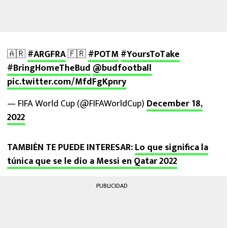
🇦🇷
#ARGFRA
🇫🇷
#POTM
#YoursToTake
#BringHomeTheBud
@budfootball
pic.twitter.com/MfdFgKpnry
— FIFA World Cup (@FIFAWorldCup)
December 18,
2022
TAMBIÉN TE PUEDE INTERESAR:
Lo que significa la
túnica que se le dio a Messi en Qatar 2022
PUBLICIDAD