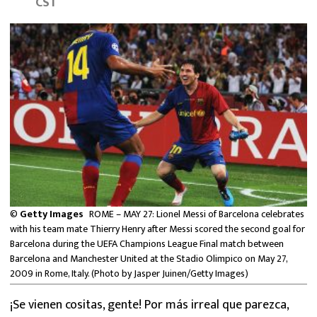
CST
MEXICANOS EN EL EXTRANJERO
FUTBOL ESTUFA
FÓRMULA 1
BOXEO
LIGA MX
NFL
©
Getty Images
ROME – MAY 27: Lionel Messi of Barcelona celebrates
with his team mate Thierry Henry after Messi scored the second goal for
Barcelona during the UEFA Champions League Final match between
Barcelona and Manchester United at the Stadio Olimpico on May 27,
2009 in Rome, Italy. (Photo by Jasper Juinen/Getty Images)
¡Se vienen cositas, gente! Por más irreal que parezca,