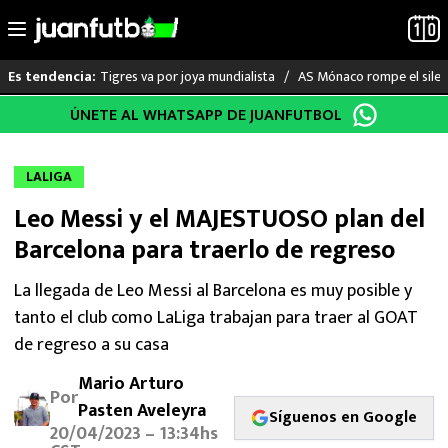
Tigres va por joya mundialista
AS Mónaco rompe el silenc
Es tendencia:
Saltar
ÚNETE AL WHATSAPP DE JUANFUTBOL
LO ÚLTIMO
al
contenido
LIGA MX
LALIGA
Leo Messi y el MAJESTUOSO plan del
RAYADOS
Barcelona para traerlo de regreso
PUMAS
La llegada de Leo Messi al Barcelona es muy posible y
tanto el club como LaLiga trabajan para traer al GOAT
ATLANTE
de regreso a su casa
SELECCIÓN MEXICANA
Mario Arturo
Por
Pasten Aveleyra
FUTBOL INTERNACIONAL
Síguenos en Google
20/04/2023 – 13:34hs