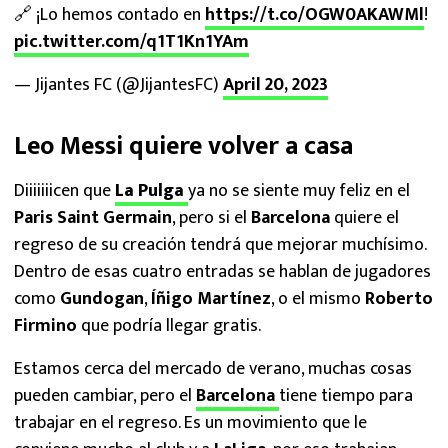
🔗 ¡Lo hemos contado en
https://t.co/OGW0AKAWMl
!
pic.twitter.com/q1T1Kn1YAm
— Jijantes FC (@JijantesFC)
April 20, 2023
Leo Messi quiere volver a casa
Diiiiiiicen que
La Pulga
ya no se siente muy feliz en el
Paris Saint Germain
, pero si el
Barcelona
quiere el
regreso de su creación tendrá que mejorar muchísimo.
Dentro de esas cuatro entradas se hablan de jugadores
como
Gundogan
,
Íñigo Martínez
, o el mismo
Roberto
Firmino
que podría llegar gratis.
Estamos cerca del mercado de verano, muchas cosas
pueden cambiar, pero el
Barcelona
tiene tiempo para
trabajar en el regreso. Es un movimiento que le