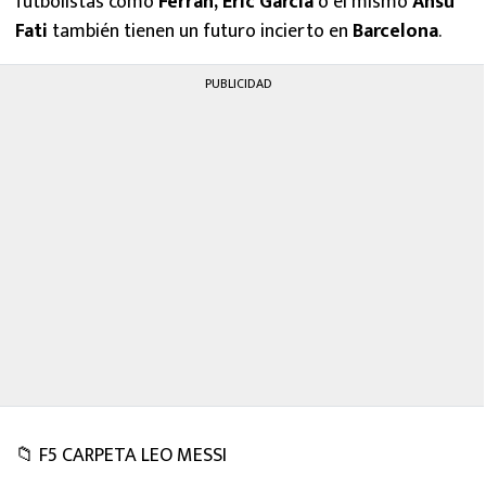
futbolistas como
Ferrán, Eric García
o el mismo
Ansu
Fati
también tienen un futuro incierto en
Barcelona
.
PUBLICIDAD
📁 F5 CARPETA LEO MESSI