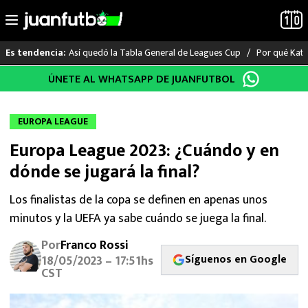
Así quedó la Tabla General de Leagues Cup
Por qué Katia
Es tendencia:
Saltar
ÚNETE AL WHATSAPP DE JUANFUTBOL
LO ÚLTIMO
al
contenido
LIGA MX
EUROPA LEAGUE
Europa League 2023: ¿Cuándo y en
RAYADOS
dónde se jugará la final?
PUMAS
Los finalistas de la copa se definen en apenas unos
minutos y la UEFA ya sabe cuándo se juega la final.
ATLANTE
Por
Franco Rossi
SELECCIÓN MEXICANA
Síguenos en Google
18/05/2023 – 17:51hs
CST
FUTBOL INTERNACIONAL