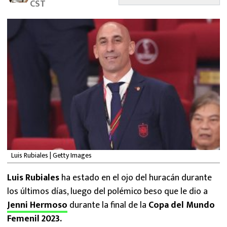
CST
MEXICANOS EN EL EXTRANJERO
FUTBOL ESTUFA
FÓRMULA 1
BOXEO
LIGA MX
NFL
Luis Rubiales | Getty Images
Luis Rubiales
ha estado en el ojo del huracán durante
los últimos días, luego del polémico beso que le dio a
Jenni Hermoso
durante la final de la
Copa del Mundo
Femenil 2023.