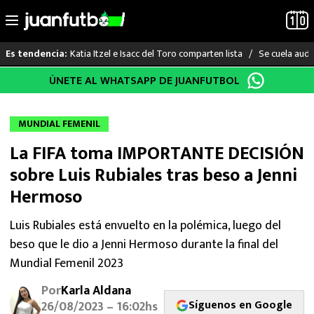
Katia Itzel e Isacc del Toro comparten lista
Se cuela audi
Es tendencia:
Saltar
ÚNETE AL WHATSAPP DE JUANFUTBOL
LO ÚLTIMO
al
contenido
LIGA MX
MUNDIAL FEMENIL
La FIFA toma IMPORTANTE DECISIÓN
RAYADOS
sobre Luis Rubiales tras beso a Jenni
PUMAS
Hermoso
ATLANTE
Luis Rubiales está envuelto en la polémica, luego del
beso que le dio a Jenni Hermoso durante la final del
SELECCIÓN MEXICANA
Mundial Femenil 2023
Por
Karla Aldana
FUTBOL INTERNACIONAL
Síguenos en Google
26/08/2023 – 16:02hs