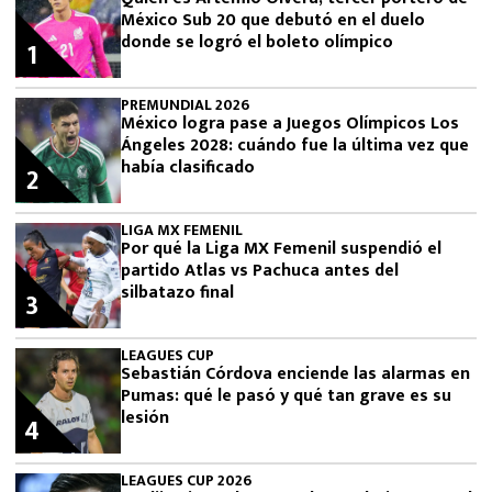
México Sub 20 que debutó en el duelo
donde se logró el boleto olímpico
1
PREMUNDIAL 2026
México logra pase a Juegos Olímpicos Los
Ángeles 2028: cuándo fue la última vez que
había clasificado
2
LIGA MX FEMENIL
Por qué la Liga MX Femenil suspendió el
partido Atlas vs Pachuca antes del
silbatazo final
3
LEAGUES CUP
Sebastián Córdova enciende las alarmas en
Pumas: qué le pasó y qué tan grave es su
lesión
4
LEAGUES CUP 2026