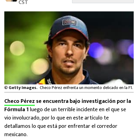
CST
MEXICANOS EN EL EXTRANJERO
FUTBOL ESTUFA
FÓRMULA 1
BOXEO
LIGA MX
NFL
©
Getty Images.
Checo Pérez enfrenta un momento delicado en la F1.
Checo Pérez
se encuentra bajo investigación por la
Fórmula 1
luego de un terrible incidente en el que se
vio involucrado, por lo que en este artículo te
detallamos lo que está por enfrentar el corredor
mexicano.