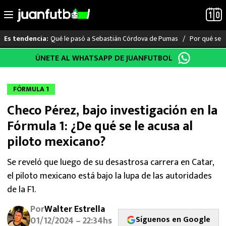
Qué le pasó a Sebastián Córdova de Pumas
Por qué se s
Es tendencia:
Saltar
ÚNETE AL WHATSAPP DE JUANFUTBOL
LO ÚLTIMO
al
contenido
LIGA MX
FÓRMULA 1
Checo Pérez, bajo investigación en la
RAYADOS
Fórmula 1: ¿De qué se le acusa al
PUMAS
piloto mexicano?
ATLANTE
Se reveló que luego de su desastrosa carrera en Catar,
el piloto mexicano está bajo la lupa de las autoridades
SELECCIÓN MEXICANA
de la F1.
Por
Walter Estrella
FUTBOL INTERNACIONAL
Síguenos en Google
01/12/2024 – 22:34hs