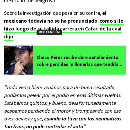
mexicano fue peligrosa.
Sobre la investigación que pesa en su contra,
el
mexicano todavía no se ha pronunciado
,
como sí lo
hizo luego de su fallida carrera en Catar, de la cual
VER TAMBIÉN
dijo
:
Checo Pérez recibe duro señalamiento
sobre pérdidas millonarias que tendría
Red Bull
“Todo venía bien; venimos para un buen resultado,
podíamos pelear por el podio en esas últimas vueltas.
Estábamos quintos; y bueno, desafortunadamente
acabamos perdiendo el motor y trompeando con ese
over delivery que,
cuando lo tuve con los neumáticos
tan fríos, no pude controlar el auto
“.