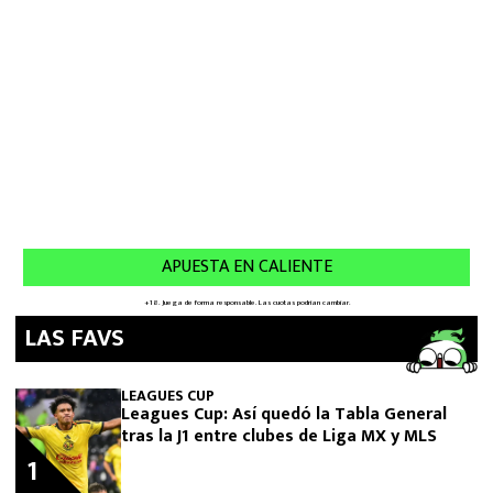
LAS FAVS
LEAGUES CUP
Leagues Cup: Así quedó la Tabla General
tras la J1 entre clubes de Liga MX y MLS
1