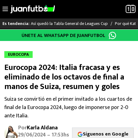
Así quedó la Tabla General de Leagues Cup
Por qué Katia
Es tendencia:
Saltar
ÚNETE AL WHATSAPP DE JUANFUTBOL
LO ÚLTIMO
al
contenido
LIGA MX
EUROCOPA
Eurocopa 2024: Italia fracasa y es
RAYADOS
eliminado de los octavos de final a
PUMAS
manos de Suiza, resumen y goles
ATLANTE
Suiza se convirtió en el primer invitado a los cuartos de
final de la Eurocopa 2024, luego de imponerse por 2-0
SELECCIÓN MEXICANA
ante Italia.
Por
Karla Aldana
FUTBOL INTERNACIONAL
Síguenos en Google
29/06/2024 – 17:53hs