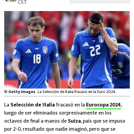
CST
MEXICANOS EN EL EXTRANJERO
FUTBOL ESTUFA
FÓRMULA 1
BOXEO
LIGA MX
NFL
©
Getty Images
La Selección de Italia fracasó en la Euro 2024.
La
Selección de Italia
fracasó en la
Eurocopa 2024
,
luego de ser eliminados sorpresivamente en los
octavos de final a manos de
Suiza
, país que se impuso
por 2-0, resultado que nadie imaginó, pero que se