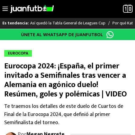
Así quedó la Tabla General de Leagues Cup
Por qué Katia
Es tendencia:
Saltar
ÚNETE AL WHATSAPP DE JUANFUTBOL
LO ÚLTIMO
al
contenido
LIGA MX
EUROCOPA
Eurocopa 2024: ¡España, el primer
RAYADOS
invitado a Semifinales tras vencer a
PUMAS
Alemania en agónico duelo!
Resúmen, goles y polémicas | VIDEO
ATLANTE
Te traemos los detalles de este duelo de Cuartos de
SELECCIÓN MEXICANA
Final de la Eurocopa 2024, que definió al primer
Semifinalista del torneo.
FUTBOL INTERNACIONAL
Por
Megan Negrete