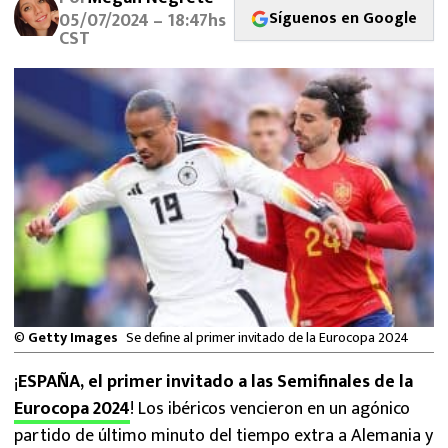
MEXICANOS EN EL EXTRANJERO
Síguenos en Google
05/07/2024 – 18:47hs
CST
FUTBOL ESTUFA
FÓRMULA 1
BOXEO
LIGA MX
NFL
©
Getty Images
Se define al primer invitado de la Eurocopa 2024
¡
ESPAÑA, el primer invitado a las Semifinales de la
Eurocopa 2024
! Los ibéricos vencieron en un agónico
partido de último minuto del tiempo extra a Alemania y