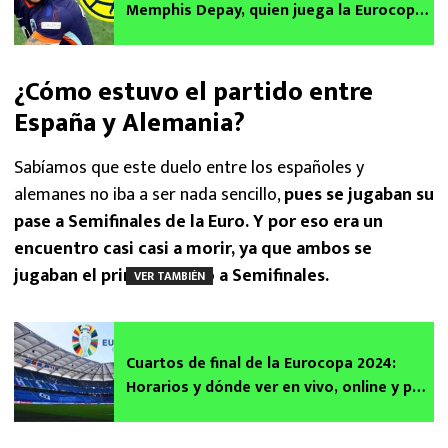
Memphis Depay, quien juega la Eurocopa
2024 con Países Bajos | Fichajes
¿Cómo estuvo el partido entre
España y Alemania?
Sabíamos que este duelo entre los españoles y
alemanes no iba a ser nada sencillo,
pues se jugaban su
pase a Semifinales de la Euro. Y por eso era un
encuentro casi casi a morir, ya que ambos se
jugaban el primer boleto a Semifinales.
VER TAMBIÉN
Cuartos de final de la Eurocopa 2024:
Horarios y dónde ver en vivo, online y por
televisión