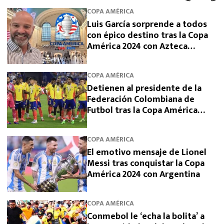
COPA AMÉRICA
Luis García sorprende a todos
con épico destino tras la Copa
América 2024 con Azteca
Deportes
COPA AMÉRICA
Detienen al presidente de la
Federación Colombiana de
Futbol tras la Copa América
2024, ¿por qué?
COPA AMÉRICA
El emotivo mensaje de Lionel
Messi tras conquistar la Copa
América 2024 con Argentina
COPA AMÉRICA
Conmebol le ‘echa la bolita’ a