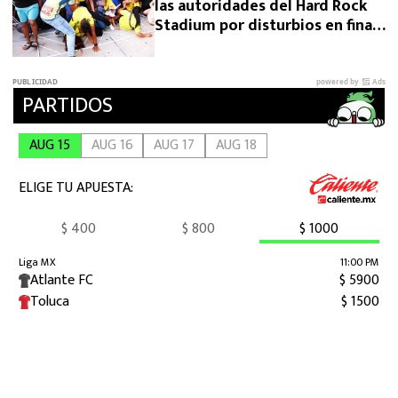
las autoridades del Hard Rock
Stadium por disturbios en final
de Copa América