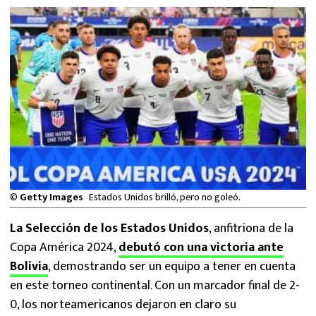
MEXICANOS EN EL EXTRANJERO
FUTBOL ESTUFA
FÓRMULA 1
BOXEO
LIGA MX
NFL
©
Getty Images
Estados Unidos brilló, pero no goleó.
La Selección de los Estados Unidos
, anfitriona de la
Copa América 2024,
debutó con una victoria ante
Bolivia
, demostrando ser un equipo a tener en cuenta
en este torneo continental. Con un marcador final de 2-
0, los norteamericanos dejaron en claro su