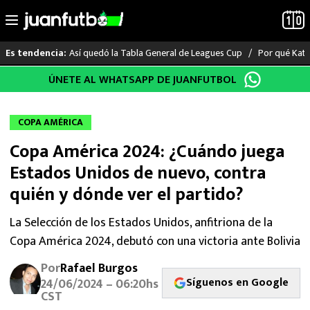
Así quedó la Tabla General de Leagues Cup
Por qué Katia
Es tendencia:
Saltar
ÚNETE AL WHATSAPP DE JUANFUTBOL
LO ÚLTIMO
al
contenido
LIGA MX
COPA AMÉRICA
Copa América 2024: ¿Cuándo juega
RAYADOS
Estados Unidos de nuevo, contra
PUMAS
quién y dónde ver el partido?
ATLANTE
La Selección de los Estados Unidos, anfitriona de la
Copa América 2024, debutó con una victoria ante Bolivia
SELECCIÓN MEXICANA
Por
Rafael Burgos
Síguenos en Google
24/06/2024 – 06:20hs
FUTBOL INTERNACIONAL
CST