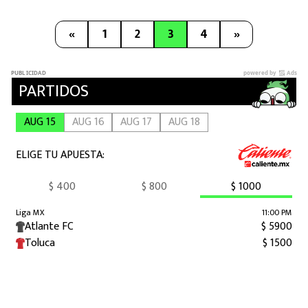
«
1
2
3
4
»