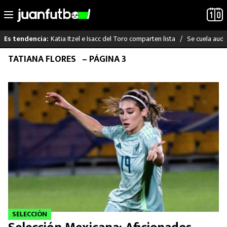
Katia Itzel e Isacc del Toro comparten lista
Se cuela audi
Es tendencia:
Saltar
TATIANA FLORES
– PÁGINA 3
LO ÚLTIMO
al
contenido
LIGA MX
RAYADOS
PUMAS
ATLANTE
SELECCIÓN MEXICANA
FUTBOL INTERNACIONAL
SELECCIÓN