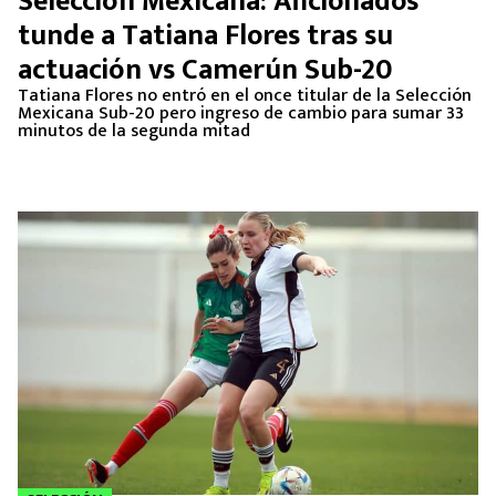
Selección Mexicana: Aficionados
MEXICANOS EN EL EXTRANJERO
tunde a Tatiana Flores tras su
actuación vs Camerún Sub-20
FUTBOL ESTUFA
Tatiana Flores no entró en el once titular de la Selección
Mexicana Sub-20 pero ingreso de cambio para sumar 33
FÓRMULA 1
minutos de la segunda mitad
BOXEO
LIGA MX
NFL