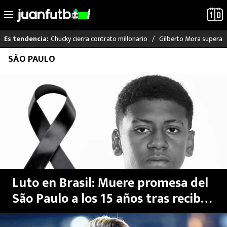
Chucky cierra contrato millonario
Gilberto Mora supera a
Es tendencia:
Saltar
SÃO PAULO
LO ÚLTIMO
al
contenido
LIGA MX
RAYADOS
PUMAS
ATLANTE
Luto en Brasil: Muere promesa del
SELECCIÓN MEXICANA
São Paulo a los 15 años tras recibir
una bala perdida y exigen justicia
FUTBOL INTERNACIONAL