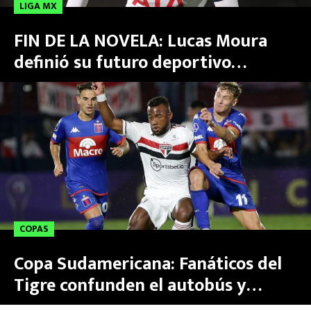
LIGA MX
FIN DE LA NOVELA: Lucas Moura
definió su futuro deportivo
¿Llegará por fin a Rayados?
COPAS
Copa Sudamericana: Fanáticos del
Tigre confunden el autobús y
apedrean a sus propios jugadores |