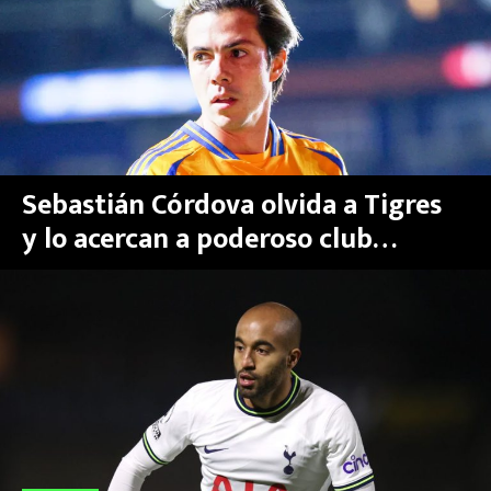
MEXICANOS EN EL EXTRANJERO
FUTBOL ESTUFA
FÓRMULA 1
BOXEO
Sebastián Córdova olvida a Tigres
y lo acercan a poderoso club
LIGA MX
brasileño para 2026
NFL