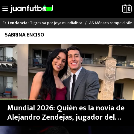
Tigres va por joya mundialista
AS Mónaco rompe el silenc
Es tendencia:
Saltar
SABRINA ENCISO
LO ÚLTIMO
al
contenido
LIGA MX
RAYADOS
PUMAS
ATLANTE
Mundial 2026: Quién es la novia de
SELECCIÓN MEXICANA
Alejandro Zendejas, jugador del
América y Estados Unidos, y a qué
FUTBOL INTERNACIONAL