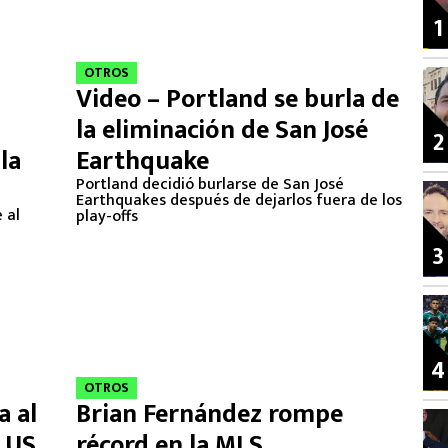
1
OTROS
Video – Portland se burla de
la eliminación de San José
2
la
Earthquake
Portland decidió burlarse de San José
Earthquakes después de dejarlos fuera de los
 al
play-offs
3
4
OTROS
a al
Brian Fernández rompe
a US
récord en la MLS