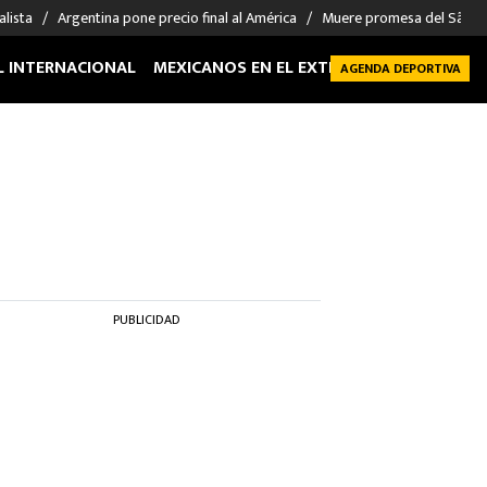
alista
Argentina pone precio final al América
Muere promesa del São P
L INTERNACIONAL
MEXICANOS EN EL EXTRANJERO
FUTBOL 
AGENDA DEPORTIVA
PUBLICIDAD