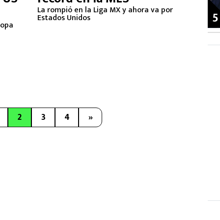
La rompió en la Liga MX y ahora va por
5
Estados Unidos
copa
2
3
4
»