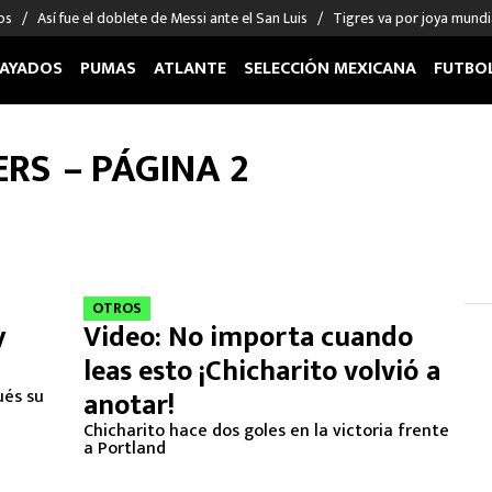
os
Así fue el doblete de Messi ante el San Luis
Tigres va por joya mundi
AYADOS
PUMAS
ATLANTE
SELECCIÓN MEXICANA
FUTBO
OS EN EL EXTRANJERO
FIGURAS
DEPORTES
ERS
– PÁGINA 2
cias
Keylor Navas
MMA UFC
énez
Chicharito Hernández
Fórmula 1
choa
Sergio Ramos
Boxeo
uerta
Giorgos Giakoumakis
Béisbol
varez
André Jardine
NFL
OTROS
y
Video: No importa cuando
o Giménez
NBA
leas esto ¡Chicharito volvió a
 Huescas
Más deportes
ués su
anotar!
Chicharito hace dos goles en la victoria frente
a Portland