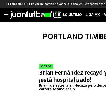
El Tri varonil también avanza a la final en Centroamerican
Es tendencia:
LO ÚLTIMO
LIGA MX
R
Saltar
al
LIGA MX
FUT INTERNACIONAL
MEXICAN
PORTLAND TIMB
contenido
Las Noticias
Las Noticias
Las Noti
Club América
Selección Mexicana
Raúl Jim
Cruz Azul
Champions League
Memo O
Pumas
Europa League
Chino H
Rayados
Real Madrid
Edson Ál
OTROS
Brian Fernández recayó 
Chivas de Guadalajara
Barcelona
Santiag
¡está hospitalizado!
Atlante
Rodrigo
Liga MX Femenil
Brian fue estrella en Necaxa pero desp
carrera se vino abajo