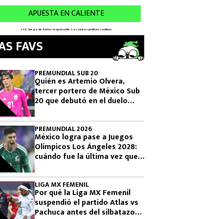
AS FAVS
PREMUNDIAL SUB 20
Quién es Artemio Olvera,
tercer portero de México Sub
20 que debutó en el duelo
donde se logró el boleto
olímpico
PREMUNDIAL 2026
México logra pase a Juegos
Olímpicos Los Ángeles 2028:
cuándo fue la última vez que
había clasificado
LIGA MX FEMENIL
Por qué la Liga MX Femenil
suspendió el partido Atlas vs
Pachuca antes del silbatazo