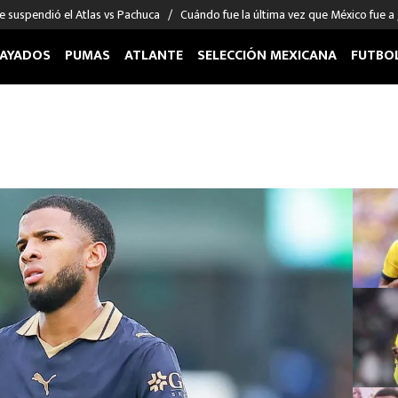
e suspendió el Atlas vs Pachuca
Cuándo fue la última vez que México fue a
AYADOS
PUMAS
ATLANTE
SELECCIÓN MEXICANA
FUTBO
OS EN EL EXTRANJERO
FIGURAS
DEPORTES
cias
Keylor Navas
MMA UFC
énez
Chicharito Hernández
Fórmula 1
choa
Sergio Ramos
Boxeo
uerta
Giorgos Giakoumakis
Béisbol
varez
André Jardine
NFL
o Giménez
NBA
 Huescas
Más deportes