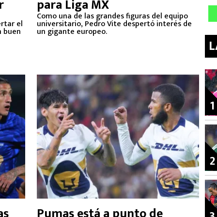
r
para Liga MX
Como una de las grandes figuras del equipo
rtar el
universitario, Pedro Vite despertó interés de
n buen
un gigante europeo.
L
1
2
as
Pumas está a punto de
3