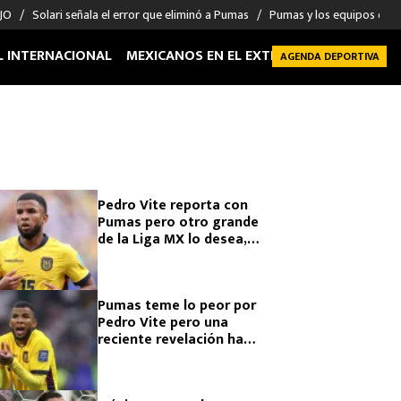
 JO
Solari señala el error que eliminó a Pumas
Pumas y los equipos eli
L INTERNACIONAL
MEXICANOS EN EL EXTRANJERO
FUTBOL 
AGENDA DEPORTIVA
Pedro Vite reporta con
Pumas pero otro grande
de la Liga MX lo desea,
aunque hay un obstáculo
Pumas teme lo peor por
Pedro Vite pero una
reciente revelación ha
sacudido al plantel