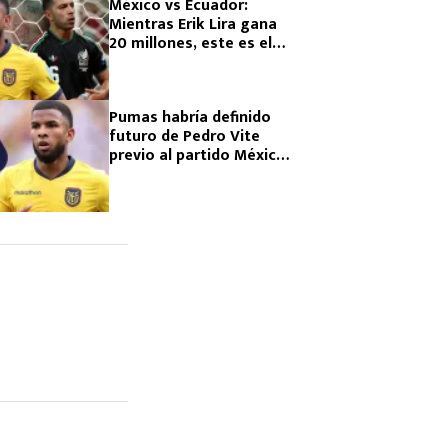
México vs Ecuador:
Mientras Erik Lira gana
20 millones, este es el
inferior sueldo de Pedro
Vite
Pumas habría definido
futuro de Pedro Vite
previo al partido México
vs Ecuador del Mundial
2026