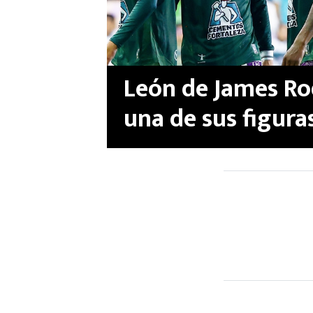
León de James Ro
una de sus figura
verano: Valencia 