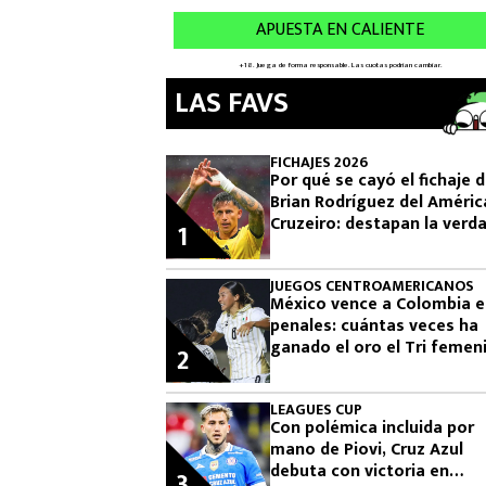
LAS FAVS
FICHAJES 2026
Por qué se cayó el fichaje 
Brian Rodríguez del Améric
Cruzeiro: destapan la verd
1
JUEGOS CENTROAMERICANOS
México vence a Colombia 
penales: cuántas veces ha
ganado el oro el Tri femeni
2
en los Juegos
Centroamericanos
LEAGUES CUP
Con polémica incluida por
mano de Piovi, Cruz Azul
debuta con victoria en
3