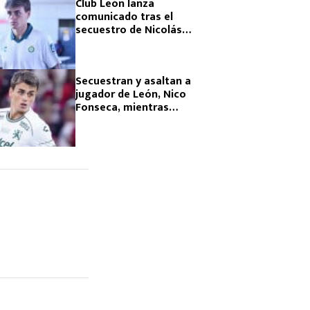
Club León lanza
comunicado tras el
secuestro de Nicolás
Fonseca
Secuestran y asaltan a
jugador de León, Nico
Fonseca, mientras
conducía al
entrenamiento ¡Esto
sabemos!