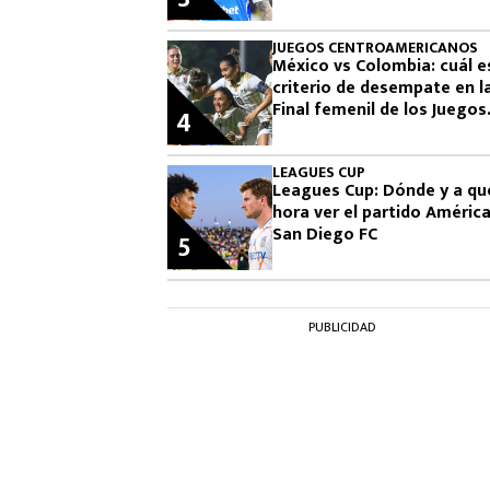
Leagues Cup: cuándo vuelv
jugar
JUEGOS CENTROAMERICANOS
México vs Colombia: cuál es
criterio de desempate en l
Final femenil de los Juegos
4
Centroamericanos 2026
LEAGUES CUP
Leagues Cup: Dónde y a qu
hora ver el partido América
San Diego FC
5
PUBLICIDAD