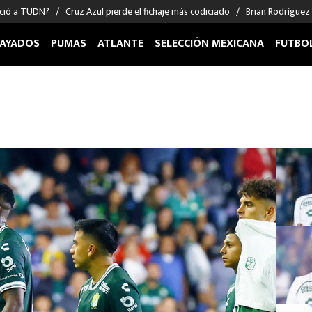
nció a TUDN?
Cruz Azul pierde el fichaje más codiciado
Brian Rodríguez
AYADOS
PUMAS
ATLANTE
SELECCIÓN MEXICANA
FUTBO
OS EN EL EXTRANJERO
FIGURAS
DEPORTES
cias
Keylor Navas
MMA UFC
énez
Chicharito Hernández
Fórmula 1
choa
Sergio Ramos
Boxeo
uerta
Giorgos Giakoumakis
Béisbol
varez
André Jardine
NFL
o Giménez
NBA
 Huescas
Más deportes