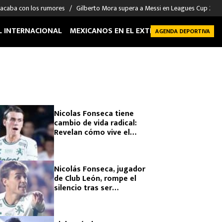
 acaba con los rumores
Gilberto Mora supera a Messi en Leagues Cup 2026: 
L INTERNACIONAL
MEXICANOS EN EL EXTRANJERO
FUTBOL 
AGENDA DEPORTIVA
Nicolas Fonseca tiene
cambio de vida radical:
Revelan cómo vive el
jugador del Club León
tras ser secuestrado
Nicolás Fonseca, jugador
de Club León, rompe el
silencio tras ser
secuestrado y manda
mensaje en Instagram