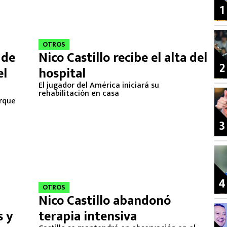
1
OTROS
 de
Nico Castillo recibe el alta del
2
el
hospital
El jugador del América iniciará su
rehabilitación en casa
orque
3
4
OTROS
Nico Castillo abandonó
s y
terapia intensiva