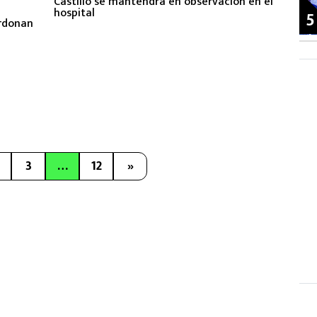
Castillo se mantendrá en observación en el
hospital
5
erdonan
3
…
12
»