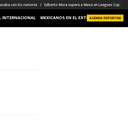
 acaba con los rumores
Gilberto Mora supera a Messi en Leagues Cup 2026: 
L INTERNACIONAL
MEXICANOS EN EL EXTRANJERO
FUTBOL 
AGENDA DEPORTIVA