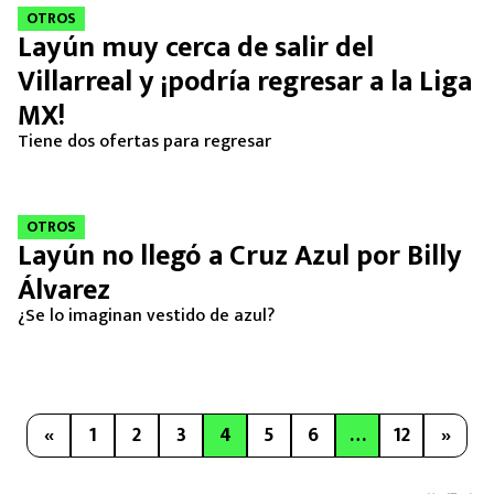
OTROS
Layún muy cerca de salir del
Villarreal y ¡podría regresar a la Liga
MX!
Tiene dos ofertas para regresar
OTROS
Layún no llegó a Cruz Azul por Billy
Álvarez
¿Se lo imaginan vestido de azul?
«
1
2
3
4
5
6
…
12
»