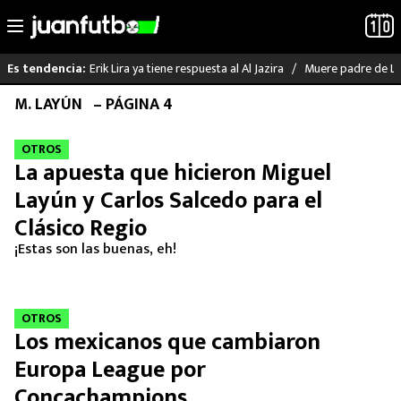
Erik Lira ya tiene respuesta al Al Jazira
Muere padre de Li
Es tendencia:
Saltar
M. LAYÚN
– PÁGINA 4
LO ÚLTIMO
al
contenido
OTROS
LIGA MX
La apuesta que hicieron Miguel
Layún y Carlos Salcedo para el
RAYADOS
Clásico Regio
PUMAS
¡Estas son las buenas, eh!
ATLANTE
OTROS
SELECCIÓN MEXICANA
Los mexicanos que cambiaron
Europa League por
FUTBOL INTERNACIONAL
Concachampions