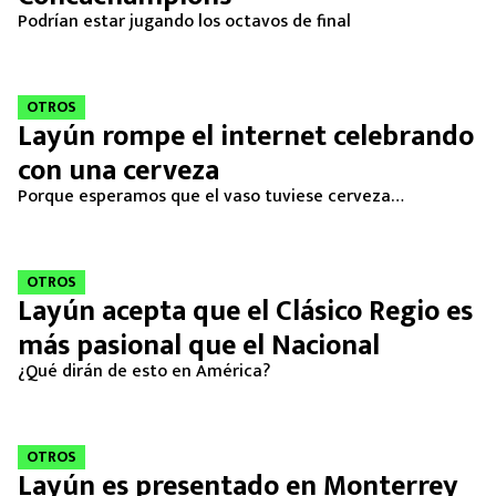
MEXICANOS EN EL EXTRANJERO
Podrían estar jugando los octavos de final
FUTBOL ESTUFA
OTROS
FÓRMULA 1
Layún rompe el internet celebrando
con una cerveza
BOXEO
Porque esperamos que el vaso tuviese cerveza…
LIGA MX
OTROS
NFL
Layún acepta que el Clásico Regio es
más pasional que el Nacional
¿Qué dirán de esto en América?
OTROS
Layún es presentado en Monterrey