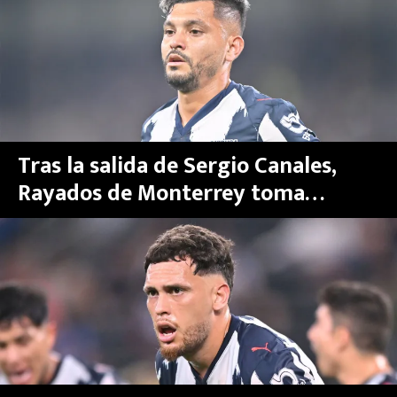
MEXICANOS EN EL EXTRANJERO
FUTBOL ESTUFA
FÓRMULA 1
BOXEO
Tras la salida de Sergio Canales,
Rayados de Monterrey toma
LIGA MX
drástica decisión con los ‘históricos’
NFL