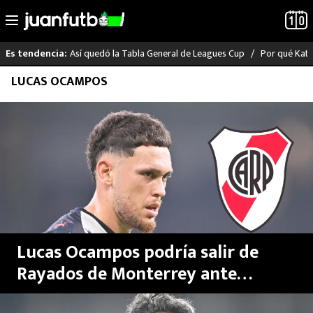
Así quedó la Tabla General de Leagues Cup
Por qué Katia
Es tendencia:
Saltar
LUCAS OCAMPOS
LO ÚLTIMO
al
contenido
LIGA MX
RAYADOS
PUMAS
ATLANTE
Lucas Ocampos podría salir de
SELECCIÓN MEXICANA
Rayados de Monterrey ante
interés de River Plate de Argentina
FUTBOL INTERNACIONAL