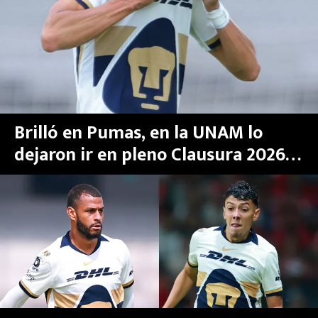
MEXICANOS EN EL EXTRANJERO
FUTBOL ESTUFA
FÓRMULA 1
BOXEO
Brilló en Pumas, en la UNAM lo
dejaron ir en pleno Clausura 2026 y
LIGA MX
ahora alcanza un valor récord
NFL