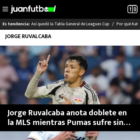
Así quedó la Tabla General de Leagues Cup
Por qué Katia
Es tendencia:
Saltar
JORGE RUVALCABA
LO ÚLTIMO
al
contenido
LIGA MX
RAYADOS
PUMAS
ATLANTE
Jorge Ruvalcaba anota doblete en
SELECCIÓN MEXICANA
la MLS mientras Pumas sufre sin
goles en la final de la Liga MX
FUTBOL INTERNACIONAL