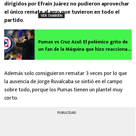
dirigidos por Efraín Juárez no pudieron aprovechar
el único remate al arco que tuvieron en todo el
VER TAMBIÉN
partido
.
Pumas vs Cruz Azul: El polémico grito de
un fan de la Máquina que hizo reaccionar
a Efraín Juárez
Además solo consiguieron rematar 3 veces por lo que
la ausencia de Jorge Ruvalcaba se sintió en el campo
sobre todo, porque los Pumas tienen un plantel muy
corto.
PUBLICIDAD