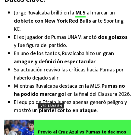
Jorge Ruvalcaba brilló en la
MLS
al marcar un
doblete con New York Red Bulls
ante Sporting
KC.
El ex jugador de Pumas UNAM anotó
dos golazos
y fue figura del partido.
En uno de los tantos, Ruvalcaba hizo un
gran
amague y definición espectacular
.
Su actuación reavivó las críticas hacia Pumas por
haberlo dejado salir.
Mientras Ruvalcaba destaca en la MLS,
Pumas no
ha podido marcar gol
en la final del Clausura 2026.
El equipo de Efraín Juárez apenas generó peligro y
VER TAMBIÉN
mostró un
plantel corto en ataque
.
Previo al Cruz Azul vs Pumas te decimos