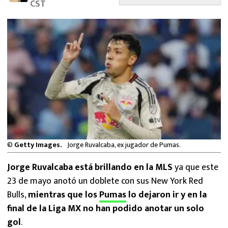
CST
MEXICANOS EN EL EXTRANJERO
FUTBOL ESTUFA
FÓRMULA 1
BOXEO
LIGA MX
NFL
©
Getty Images.
Jorge Ruvalcaba, ex jugador de Pumas.
Jorge Ruvalcaba está brillando en la MLS
ya que este
23 de mayo anotó un doblete con sus New York Red
Bulls,
mientras que los
Pumas
lo dejaron ir y en la
final de la Liga MX no han podido anotar un solo
gol
.