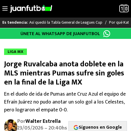
Así quedó la Tabla General de Leagues Cup
Por qué Katia
Es tendencia:
Saltar
ÚNETE AL WHATSAPP DE JUANFUTBOL
LO ÚLTIMO
al
contenido
LIGA MX
LIGA MX
Jorge Ruvalcaba anota doblete en la
RAYADOS
MLS mientras Pumas sufre sin goles
PUMAS
en la final de la Liga MX
ATLANTE
En el duelo de ida de Pumas ante Cruz Azul el equipo de
Efraín Juárez no pudo anotar un solo gol a los Celestes,
SELECCIÓN MEXICANA
pero lograron el empate 0-0.
Por
Walter Estrella
FUTBOL INTERNACIONAL
Síguenos en Google
23/05/2026 – 20:40hs