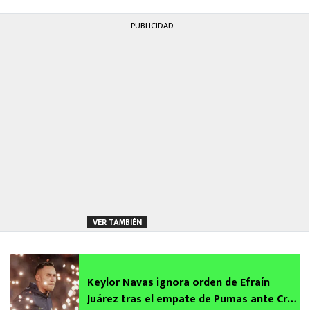
PUBLICIDAD
VER TAMBIÉN
Keylor Navas ignora orden de Efraín
Juárez tras el empate de Pumas ante Cruz