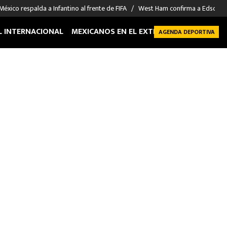
México respalda a Infantino al frente de FIFA
West Ham confirma a Edson Á
L INTERNACIONAL
MEXICANOS EN EL EXTRANJERO
FUTBOL 
AGENDA DEPORTIVA