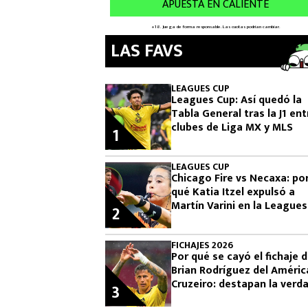
LAS FAVS
LEAGUES CUP
Leagues Cup: Así quedó la
Tabla General tras la J1 ent
clubes de Liga MX y MLS
1
LEAGUES CUP
Chicago Fire vs Necaxa: po
qué Katia Itzel expulsó a
Martín Varini en la Leagues
2
Cup
FICHAJES 2026
Por qué se cayó el fichaje 
Brian Rodríguez del Améric
Cruzeiro: destapan la verd
3