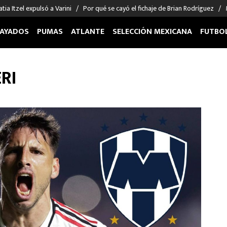
tia Itzel expulsó a Varini
Por qué se cayó el fichaje de Brian Rodríguez
AYADOS
PUMAS
ATLANTE
SELECCIÓN MEXICANA
FUTBO
OS EN EL EXTRANJERO
FIGURAS
DEPORTES
RI
cias
Keylor Navas
MMA UFC
énez
Chicharito Hernández
Fórmula 1
choa
Sergio Ramos
Boxeo
uerta
Giorgos Giakoumakis
Béisbol
varez
André Jardine
NFL
o Giménez
NBA
 Huescas
Más deportes