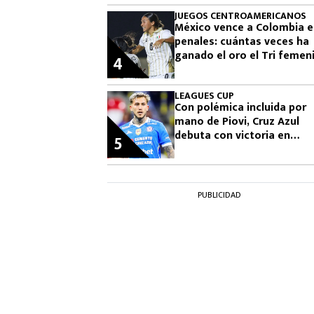
JUEGOS CENTROAMERICANOS
México vence a Colombia 
penales: cuántas veces ha
ganado el oro el Tri femeni
4
en los Juegos
Centroamericanos
LEAGUES CUP
Con polémica incluida por
mano de Piovi, Cruz Azul
debuta con victoria en
5
Leagues Cup: cuándo vuelv
jugar
PUBLICIDAD