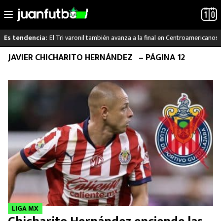
El Tri varonil también avanza a la final en Centroamericanos
Es tendencia:
Saltar
JAVIER CHICHARITO HERNÁNDEZ
– PÁGINA 12
LO ÚLTIMO
al
contenido
LIGA MX
RAYADOS
PUMAS
ATLANTE
SELECCIÓN MEXICANA
FUTBOL INTERNACIONAL
LIGA MX