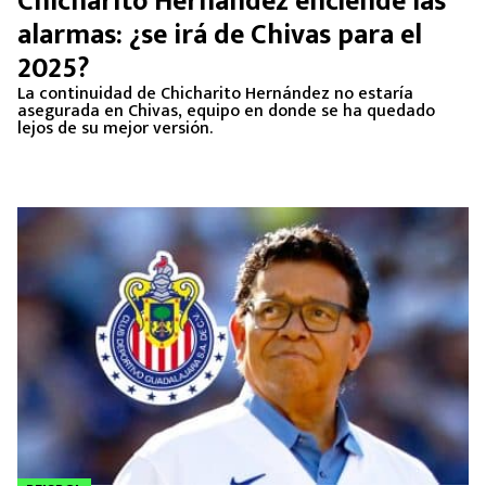
Chicharito Hernández enciende las
MEXICANOS EN EL EXTRANJERO
alarmas: ¿se irá de Chivas para el
2025?
FUTBOL ESTUFA
La continuidad de Chicharito Hernández no estaría
asegurada en Chivas, equipo en donde se ha quedado
FÓRMULA 1
lejos de su mejor versión.
BOXEO
LIGA MX
NFL