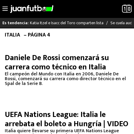
Katia Itzel e Isacc del Toro comparten lista
Se cuela audi
Es tendencia:
Saltar
ITALIA
– PÁGINA 4
LO ÚLTIMO
al
contenido
LIGA MX
Daniele De Rossi comenzará su
carrera como técnico en Italia
RAYADOS
El campeón del Mundo con Italia en 2006, Daniele De
Rossi, comenzará su carrera como director técnico en el
PUMAS
Spal de la Serie B.
ATLANTE
SELECCIÓN MEXICANA
UEFA Nations League: Italia le
arrebata el boleto a Hungría | VIDEO
FUTBOL INTERNACIONAL
Italia quiere llevarse su primera UEFA Nations League