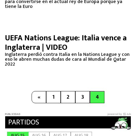
para convertirse en el actual rey de Europa porque ya
MEXICANOS EN EL EXTRANJERO
tiene la Euro
FUTBOL ESTUFA
FÓRMULA 1
UEFA Nations League: Italia vence a
Inglaterra | VIDEO
BOXEO
Inglaterra perdió contra Italia en la Nations League y con
eso le abren muchas dudas de cara al Mundial de Qatar
2022
LIGA MX
NFL
«
1
2
3
4