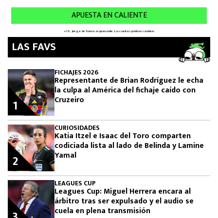
LAS FAVS
FICHAJES 2026
Representante de Brian Rodríguez le echa
la culpa al América del fichaje caído con
Cruzeiro
1
CURIOSIDADES
Katia Itzel e Isaac del Toro comparten
codiciada lista al lado de Belinda y Lamine
Yamal
2
LEAGUES CUP
Leagues Cup: Miguel Herrera encara al
árbitro tras ser expulsado y el audio se
cuela en plena transmisión
3