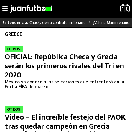
Chucky cierra contrato millonario
¿Valeria Marin renunc
Es tendencia:
Saltar
GREECE
LO ÚLTIMO
al
contenido
OTROS
LIGA MX
OFICIAL: República Checa y Grecia
serán los primeros rivales del Tri en
RAYADOS
2020
PUMAS
México ya conoce a las selecciones que enfrentará en la
Fecha FIFA de marzo
ATLANTE
SELECCIÓN MEXICANA
OTROS
Video – El increíble festejo del PAOK
FUTBOL INTERNACIONAL
tras quedar campeón en Grecia