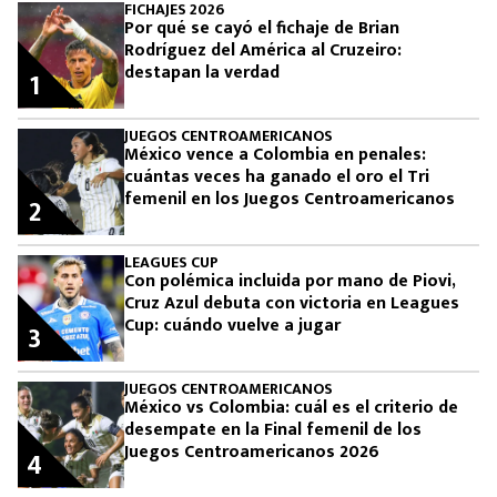
FICHAJES 2026
Por qué se cayó el fichaje de Brian
Rodríguez del América al Cruzeiro:
destapan la verdad
1
JUEGOS CENTROAMERICANOS
México vence a Colombia en penales:
cuántas veces ha ganado el oro el Tri
femenil en los Juegos Centroamericanos
2
LEAGUES CUP
Con polémica incluida por mano de Piovi,
Cruz Azul debuta con victoria en Leagues
Cup: cuándo vuelve a jugar
3
JUEGOS CENTROAMERICANOS
México vs Colombia: cuál es el criterio de
desempate en la Final femenil de los
Juegos Centroamericanos 2026
4