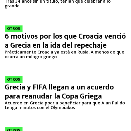
Tras 34 años sin un título, tenían que celebrar a lo
MEXICANOS EN EL EXTRANJERO
grande
FUTBOL ESTUFA
OTROS
FÓRMULA 1
6 motivos por los que Croacia venció
a Grecia en la ida del repechaje
BOXEO
Prácticamente Croacia ya está en Rusia. A menos de que
ocurra un milagro griego
LIGA MX
NFL
OTROS
Grecia y FIFA llegan a un acuerdo
para reanudar la Copa Griega
Acuerdo en Grecia podría beneficiar para que Alan Pulido
tenga minutos con el Olympiakos
OTROS