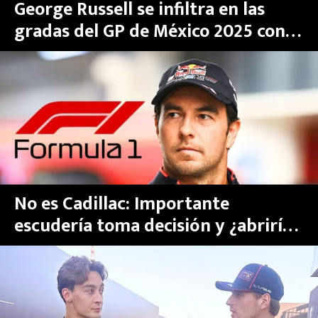
George Russell se infiltra en las
gradas del GP de México 2025 con
un inesperado disfraz que
sorprende a la Fórmula 1
No es Cadillac: Importante
escudería toma decisión y ¿abriría
la puerta a Checo Pérez para su
regreso a F1?