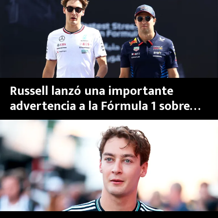
MEXICANOS EN EL EXTRANJERO
FUTBOL ESTUFA
FÓRMULA 1
BOXEO
Russell lanzó una importante
advertencia a la Fórmula 1 sobre
LIGA MX
Checo Pérez y Cadillac
NFL