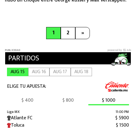
hubo un choque entre George Russel y Max Verstappen.
1
2
»