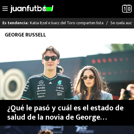
Katia Itzel e Isacc del Toro comparten lista
Se cuela audi
Es tendencia:
Saltar
GEORGE RUSSELL
LO ÚLTIMO
al
contenido
LIGA MX
RAYADOS
PUMAS
ATLANTE
¿Qué le pasó y cuál es el estado de
SELECCIÓN MEXICANA
salud de la novia de George
Russell, piloto de la Fórmula 1?
FUTBOL INTERNACIONAL