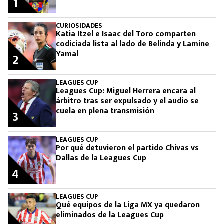
1
CURIOSIDADES
Katia Itzel e Isaac del Toro comparten
codiciada lista al lado de Belinda y Lamine
Yamal
2
LEAGUES CUP
Leagues Cup: Miguel Herrera encara al
árbitro tras ser expulsado y el audio se
cuela en plena transmisión
3
LEAGUES CUP
Por qué detuvieron el partido Chivas vs
Dallas de la Leagues Cup
4
LEAGUES CUP
Qué equipos de la Liga MX ya quedaron
eliminados de la Leagues Cup