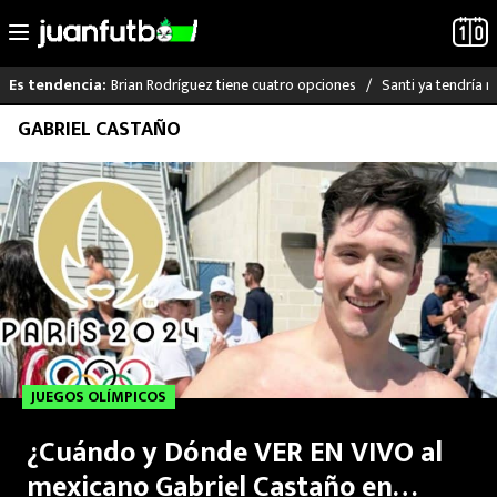
Brian Rodríguez tiene cuatro opciones
Santi ya tendría n
Es tendencia:
Saltar
GABRIEL CASTAÑO
LO ÚLTIMO
al
contenido
LIGA MX
RAYADOS
PUMAS
ATLANTE
JUEGOS OLÍMPICOS
SELECCIÓN MEXICANA
¿Cuándo y Dónde VER EN VIVO al
FUTBOL INTERNACIONAL
mexicano Gabriel Castaño en