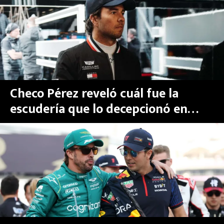
MEXICANOS EN EL EXTRANJERO
FUTBOL ESTUFA
FÓRMULA 1
BOXEO
Checo Pérez reveló cuál fue la
escudería que lo decepcionó en
LIGA MX
este inicio de la F1 2026
NFL