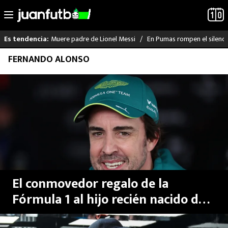
Muere padre de Lionel Messi
En Pumas rompen el silenci
Es tendencia:
Saltar
FERNANDO ALONSO
LO ÚLTIMO
al
contenido
LIGA MX
RAYADOS
PUMAS
ATLANTE
El conmovedor regalo de la
SELECCIÓN MEXICANA
Fórmula 1 al hijo recién nacido de
Fernando Alonso
FUTBOL INTERNACIONAL