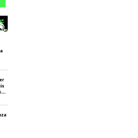
la
er
is
é
nza