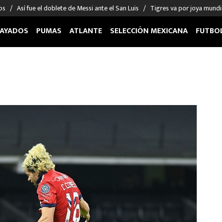
os
Así fue el doblete de Messi ante el San Luis
Tigres va por joya mundi
AYADOS
PUMAS
ATLANTE
SELECCIÓN MEXICANA
FUTBO
OS EN EL EXTRANJERO
FIGURAS
DEPORTES
cias
Keylor Navas
MMA UFC
énez
Chicharito Hernández
Fórmula 1
choa
Sergio Ramos
Boxeo
uerta
Giorgos Giakoumakis
Béisbol
varez
André Jardine
NFL
o Giménez
NBA
 Huescas
Más deportes