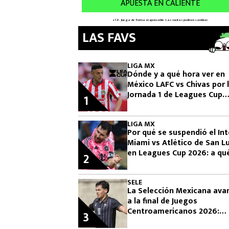
LAS FAVS
LIGA MX
Dónde y a qué hora ver en
México LAFC vs Chivas por 
Jornada 1 de Leagues Cup
1
2026
LIGA MX
Por qué se suspendió el Int
Miami vs Atlético de San Lu
en Leagues Cup 2026: a qu
2
hora se reanuda
SELE
La Selección Mexicana ava
a la final de Juegos
Centroamericanos 2026:
3
fecha, horario y rival