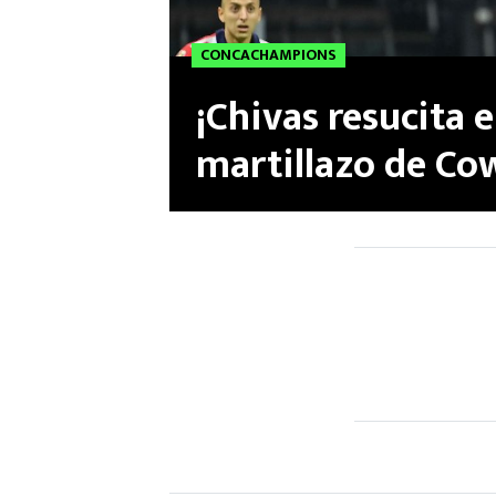
CONCACHAMPIONS
¡Chivas resucita 
martillazo de Cow
ponen la serie al 