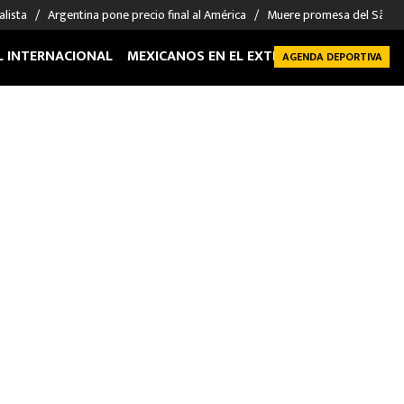
alista
Argentina pone precio final al América
Muere promesa del São P
L INTERNACIONAL
MEXICANOS EN EL EXTRANJERO
FUTBOL 
AGENDA DEPORTIVA