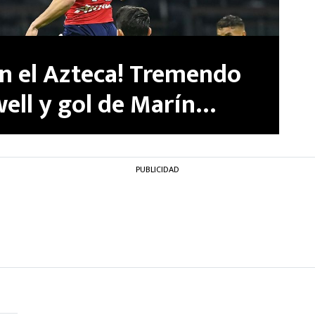
en el Azteca! Tremendo
ell y gol de Marín
rojo vivo
PUBLICIDAD