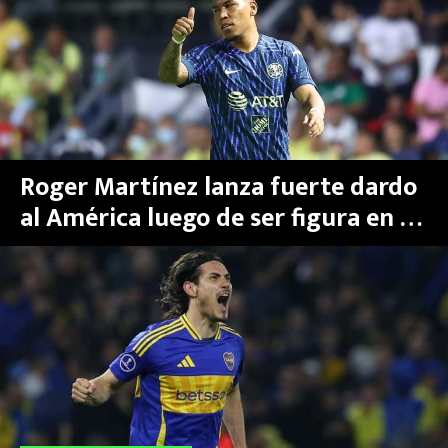
suspensión | Videos
MEXICANOS EN EL EXTRANJERO
FUTBOL ESTUFA
FÓRMULA 1
BOXEO
Roger Martínez lanza fuerte dardo
al América luego de ser figura en la
LIGA MX
final de la Copa Sudamericana
NFL