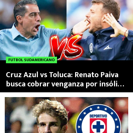
| Apertura 2024
FUTBOL SUDAMERICANO
Cruz Azul vs Toluca: Renato Paiva
busca cobrar venganza por insólita
cuenta pendiente con Martín
Anselmi en Sudamérica