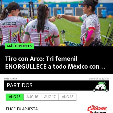
medallas
MEXICANOS EN EL EXTRANJERO
FUTBOL ESTUFA
FÓRMULA 1
BOXEO
MÁS DEPORTES
LIGA MX
Tiro con Arco: Tri femenil
ENORGULLECE a todo México con
NFL
ORO en Copa del Mundo