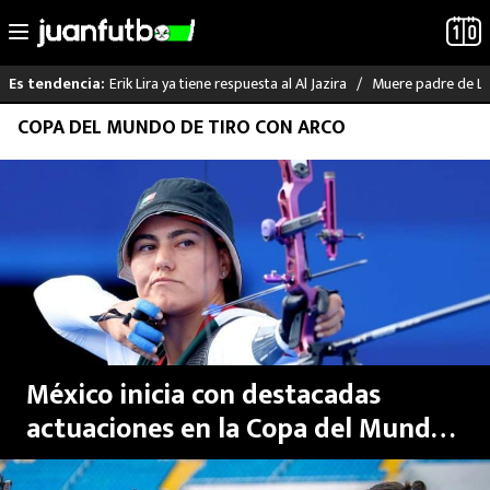
Erik Lira ya tiene respuesta al Al Jazira
Muere padre de Li
Es tendencia:
Saltar
COPA DEL MUNDO DE TIRO CON ARCO
LO ÚLTIMO
al
contenido
LIGA MX
RAYADOS
PUMAS
ATLANTE
México inicia con destacadas
SELECCIÓN MEXICANA
actuaciones en la Copa del Mundo
2025 de Tiro con Arco: ganan seis
FUTBOL INTERNACIONAL