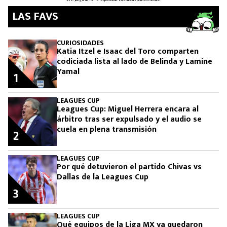
LAS FAVS
CURIOSIDADES
Katia Itzel e Isaac del Toro comparten
codiciada lista al lado de Belinda y Lamine
Yamal
1
LEAGUES CUP
Leagues Cup: Miguel Herrera encara al
árbitro tras ser expulsado y el audio se
cuela en plena transmisión
2
LEAGUES CUP
Por qué detuvieron el partido Chivas vs
Dallas de la Leagues Cup
3
LEAGUES CUP
Qué equipos de la Liga MX ya quedaron