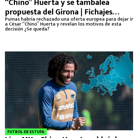
“Chino” Huerta y se tambalea
propuesta del Girona | Fichajes
Apertura 2024
Pumas habría rechazado una oferta europea para dejar ir
a César “Chino” Huerta y revelan los motivos de esta
decisión ¿Se queda?
FUTBOL DE ESTUFA