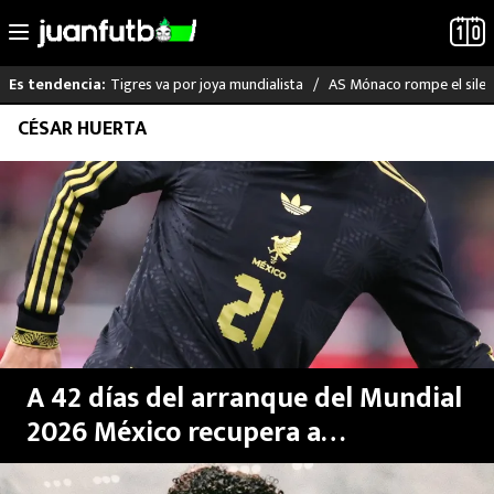
Tigres va por joya mundialista
AS Mónaco rompe el silenc
Es tendencia:
Saltar
CÉSAR HUERTA
LO ÚLTIMO
al
contenido
LIGA MX
RAYADOS
PUMAS
ATLANTE
A 42 días del arranque del Mundial
SELECCIÓN MEXICANA
2026 México recupera a
seleccionado tras dura lesión
FUTBOL INTERNACIONAL