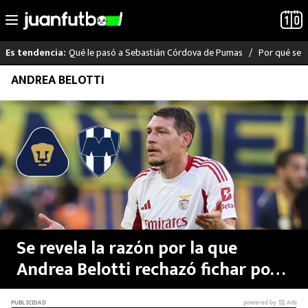
Qué le pasó a Sebastián Córdova de Pumas
Por qué se s
Es tendencia:
Saltar
ANDREA BELOTTI
LO ÚLTIMO
al
contenido
LIGA MX
RAYADOS
PUMAS
ATLANTE
Se revela la razón por la que
SELECCIÓN MEXICANA
Andrea Belotti rechazó fichar por
Pumas y Rayados de Monterrey
FUTBOL INTERNACIONAL