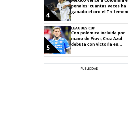
México vence a Colombia 
penales: cuántas veces ha
ganado el oro el Tri femeni
4
en los Juegos
Centroamericanos
LEAGUES CUP
Con polémica incluida por
mano de Piovi, Cruz Azul
debuta con victoria en
5
Leagues Cup: cuándo vuelv
jugar
PUBLICIDAD