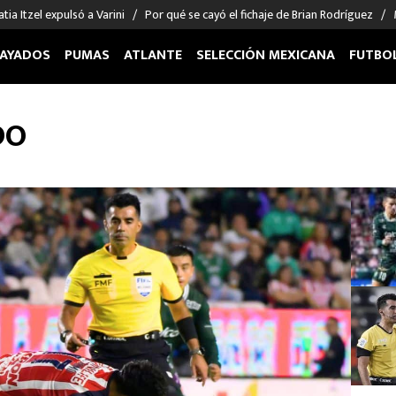
tia Itzel expulsó a Varini
Por qué se cayó el fichaje de Brian Rodríguez
AYADOS
PUMAS
ATLANTE
SELECCIÓN MEXICANA
FUTBO
OS EN EL EXTRANJERO
FIGURAS
DEPORTES
DO
cias
Keylor Navas
MMA UFC
énez
Chicharito Hernández
Fórmula 1
choa
Sergio Ramos
Boxeo
uerta
Giorgos Giakoumakis
Béisbol
varez
André Jardine
NFL
o Giménez
NBA
 Huescas
Más deportes