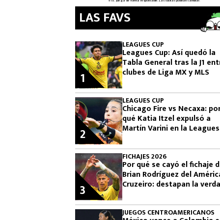
LAS FAVS
LEAGUES CUP
Leagues Cup: Así quedó la
Tabla General tras la J1 ent
clubes de Liga MX y MLS
1
LEAGUES CUP
Chicago Fire vs Necaxa: po
qué Katia Itzel expulsó a
Martín Varini en la Leagues
2
Cup
FICHAJES 2026
Por qué se cayó el fichaje 
Brian Rodríguez del Améric
Cruzeiro: destapan la verd
3
JUEGOS CENTROAMERICANOS