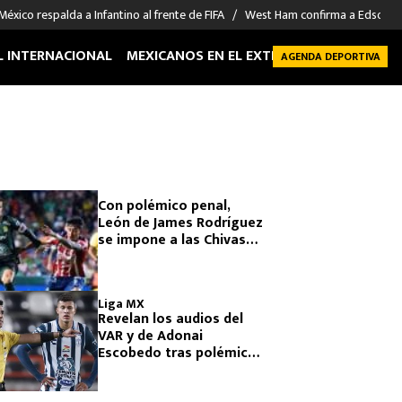
México respalda a Infantino al frente de FIFA
West Ham confirma a Edson Á
L INTERNACIONAL
MEXICANOS EN EL EXTRANJERO
FUTBOL 
AGENDA DEPORTIVA
Con polémico penal,
León de James Rodríguez
se impone a las Chivas
de Gabriel Milito y los
memes destrozan al
árbitro
Liga MX
Revelan los audios del
VAR y de Adonai
Escobedo tras polémica
en el Pachuca vs Pumas
del play-in