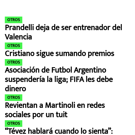
MEXICANOS EN EL EXTRANJERO
FUTBOL ESTUFA
OTROS
Prandelli deja de ser entrenador del
FÓRMULA 1
Valencia
OTROS
BOXEO
Cristiano sigue sumando premios
OTROS
LIGA MX
Asociación de Futbol Argentino
suspendería la liga; FIFA les debe
NFL
dinero
OTROS
Revientan a Martinoli en redes
sociales por un tuit
OTROS
“Tévez hablará cuando lo sienta”: