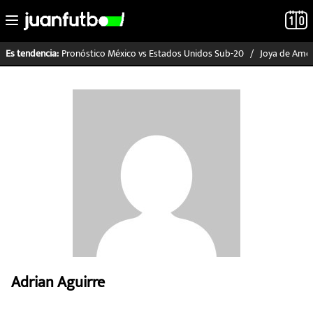
Pronóstico México vs Estados Unidos Sub-20
Joya de Améri
Es tendencia:
LO ÚLTIMO
LIGA MX
RAYADOS
PUMAS
ATLANTE
SELECCIÓN MEXICANA
Adrian Aguirre
FUTBOL INTERNACIONAL