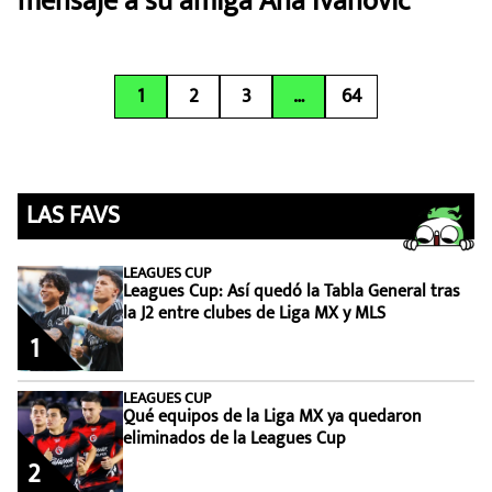
mensaje a su amiga Ana Ivanovic
1
2
3
…
64
LAS FAVS
LEAGUES CUP
Leagues Cup: Así quedó la Tabla General tras
la J2 entre clubes de Liga MX y MLS
1
LEAGUES CUP
Qué equipos de la Liga MX ya quedaron
eliminados de la Leagues Cup
2