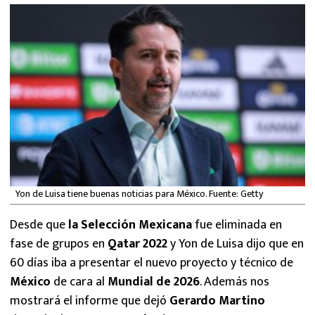
MEXICANOS EN EL EXTRANJERO
FUTBOL ESTUFA
FÓRMULA 1
BOXEO
LIGA MX
NFL
Yon de Luisa tiene buenas noticias para México. Fuente: Getty
Desde que
la Selección Mexicana
fue eliminada en
fase de grupos en
Qatar 2022
y Yon de Luisa dijo que en
60 días iba a presentar el nuevo proyecto y técnico de
México
de cara al
Mundial de 2026
. Además nos
mostrará el informe que dejó
Gerardo Martino