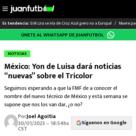
Erik Lira se iría de Cruz Azul ¡pero no a Europa!
Muere pad
Es tendencia:
Saltar
ÚNETE AL WHATSAPP DE JUANFUTBOL
LO ÚLTIMO
al
contenido
LIGA MX
NOTICIAS
México: Yon de Luisa dará noticias
RAYADOS
“nuevas” sobre el Tricolor
PUMAS
Seguimos esperando a que la FMF de a conocer el
nombre del nuevo técnico de México y está semana se
ATLANTE
supone que nos los van dar, ¿o no?
SELECCIÓN MEXICANA
Por
Joel Agoitia
Síguenos en Google
30/01/2023 – 18:54hs
FUTBOL INTERNACIONAL
CST