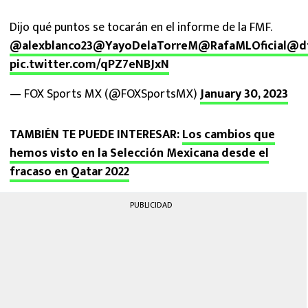
Dijo qué puntos se tocarán en el informe de la FMF.
@alexblanco23
@YayoDelaTorreM
@RafaMLOficial
@dt
pic.twitter.com/qPZ7eNBJxN
— FOX Sports MX (@FOXSportsMX)
January 30, 2023
TAMBIÉN TE PUEDE INTERESAR:
Los cambios que
hemos visto en la Selección Mexicana desde el
fracaso en Qatar 2022
PUBLICIDAD