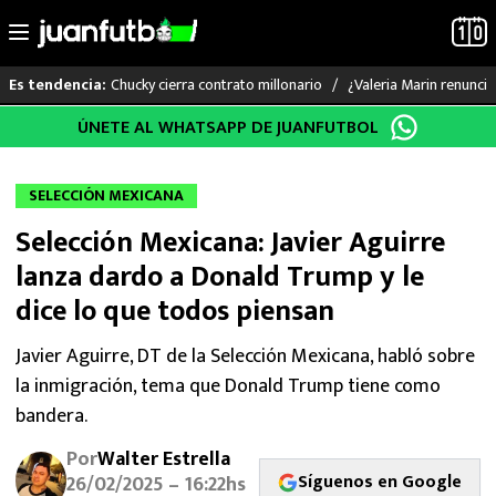
Chucky cierra contrato millonario
¿Valeria Marin renunc
Es tendencia:
Saltar
ÚNETE AL WHATSAPP DE JUANFUTBOL
LO ÚLTIMO
al
contenido
LIGA MX
SELECCIÓN MEXICANA
Selección Mexicana: Javier Aguirre
RAYADOS
lanza dardo a Donald Trump y le
PUMAS
dice lo que todos piensan
ATLANTE
Javier Aguirre, DT de la Selección Mexicana, habló sobre
la inmigración, tema que Donald Trump tiene como
SELECCIÓN MEXICANA
bandera.
Por
Walter Estrella
FUTBOL INTERNACIONAL
Síguenos en Google
26/02/2025 – 16:22hs