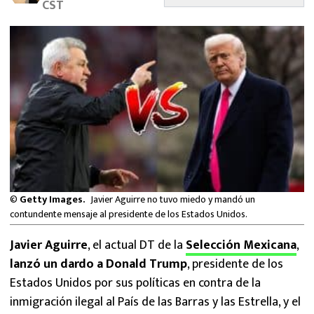
CST
MEXICANOS EN EL EXTRANJERO
FUTBOL ESTUFA
FÓRMULA 1
BOXEO
LIGA MX
NFL
©
Getty Images.
Javier Aguirre no tuvo miedo y mandó un
contundente mensaje al presidente de los Estados Unidos.
Javier Aguirre
, el actual DT de la
Selección Mexicana
,
lanzó un dardo a Donald Trump
, presidente de los
Estados Unidos por sus políticas en contra de la
inmigración ilegal al País de las Barras y las Estrella, y el