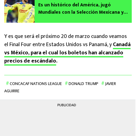
Es un histórico del América, jugó
Mundiales con la Selección Mexicana y
ahora participará del Shark Tank MX
¡Descúbrelo!
Y es que será el próximo 20 de marzo cuando veamos
el Final Four entre Estados Unidos vs Panamá, y
Canadá
vs México, para el cual los boletos han alcanzado
precios de escándalo
.
CONCACAF NATIONS LEAGUE
DONALD TRUMP
JAVIER
AGUIRRE
PUBLICIDAD