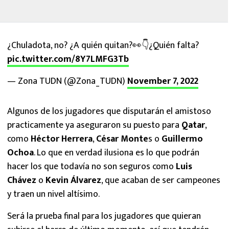
¿Chuladota, no? ¿A quién quitan?👀👇¿Quién falta?
pic.twitter.com/8Y7LMFG3Tb
— Zona TUDN (@Zona_TUDN)
November 7, 2022
Algunos de los jugadores que disputarán el amistoso
practicamente ya aseguraron su puesto para
Qatar
,
como
Héctor Herrera
,
César Monte
s o
Guillermo
Ochoa
. Lo que en verdad ilusiona es lo que podrán
hacer los que todavía no son seguros como
Luis
Chávez
o
Kevin Álvarez
, que acaban de ser campeones
y traen un nivel altísimo.
Será la prueba final para los jugadores que quieran