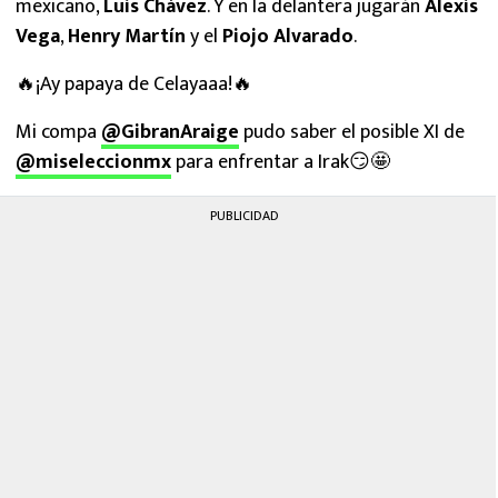
mexicano,
Luis Chávez
. Y en la delantera jugarán
Alexis
Vega
,
Henry Martín
y el
Piojo Alvarado
.
🔥¡Ay papaya de Celayaaa!🔥
Mi compa
@GibranAraige
pudo saber el posible XI de
@miseleccionmx
para enfrentar a Irak😏🤩
PUBLICIDAD