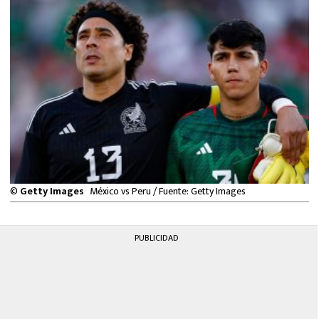
MEXICANOS EN EL EXTRANJERO
FUTBOL ESTUFA
FÓRMULA 1
BOXEO
LIGA MX
NFL
©
Getty Images
México vs Peru / Fuente: Getty Images
PUBLICIDAD