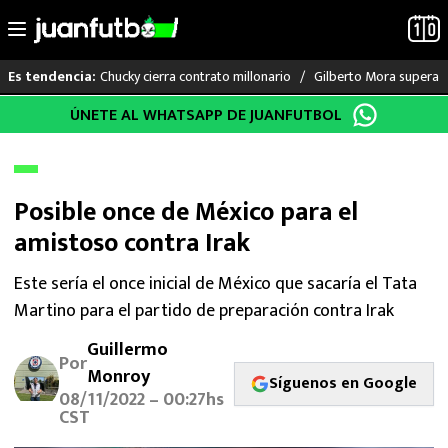
Chucky cierra contrato millonario
Gilberto Mora supera a
Es tendencia:
Saltar
ÚNETE AL WHATSAPP DE JUANFUTBOL
LO ÚLTIMO
al
contenido
LIGA MX
Posible once de México para el
RAYADOS
amistoso contra Irak
PUMAS
Este sería el once inicial de México que sacaría el Tata
Martino para el partido de preparación contra Irak
ATLANTE
Guillermo
Por
SELECCIÓN MEXICANA
Monroy
Síguenos en Google
08/11/2022 – 00:27hs
FUTBOL INTERNACIONAL
CST