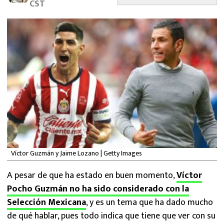
CST
MEXICANOS EN EL EXTRANJERO
FUTBOL ESTUFA
FÓRMULA 1
BOXEO
LIGA MX
NFL
Víctor Guzmán y Jaime Lozano | Getty Images
A pesar de que ha estado en buen momento,
Víctor
Pocho Guzmán no ha sido considerado con la
Selección Mexicana
, y es un tema que ha dado mucho
de qué hablar, pues todo indica que tiene que ver con su