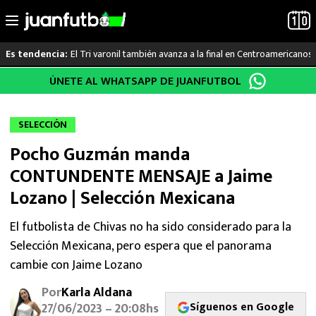
El Tri varonil también avanza a la final en Centroamericanos
Es tendencia:
Saltar
ÚNETE AL WHATSAPP DE JUANFUTBOL
LO ÚLTIMO
al
contenido
LIGA MX
SELECCIÓN
Pocho Guzmán manda
RAYADOS
CONTUNDENTE MENSAJE a Jaime
PUMAS
Lozano | Selección Mexicana
ATLANTE
El futbolista de Chivas no ha sido considerado para la
Selección Mexicana, pero espera que el panorama
SELECCIÓN MEXICANA
cambie con Jaime Lozano
Por
Karla Aldana
FUTBOL INTERNACIONAL
Síguenos en Google
27/06/2023 – 20:08hs