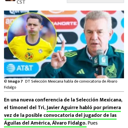
CST
MEXICANOS EN EL EXTRANJERO
FUTBOL ESTUFA
FÓRMULA 1
BOXEO
LIGA MX
NFL
©
Imago 7
DT Selección Mexicana habla de convocatoria de Álvaro
Fidalgo
En una nueva conferencia de la Selección Mexicana,
el timonel del Tri,
Javier Aguirre habló por primera
vez de la posible convocatoria del jugador de las
Águilas del América, Álvaro Fidalgo.
Pues