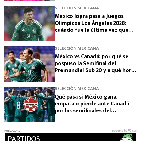
SELECCIÓN MEXICANA
México logra pase a Juegos
Olímpicos Los Ángeles 2028:
cuándo fue la última vez que
había clasificado
SELECCIÓN MEXICANA
México vs Canadá: por qué se
pospuso la Semifinal del
Premundial Sub 20 y a qué hora
se jugará
SELECCIÓN MEXICANA
Qué pasa si México gana,
empata o pierde ante Canadá
por las semifinales del
Premundial Sub-20