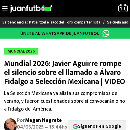
Katia Itzel e Isacc del Toro comparten lista
Se cuela audi
Es tendencia:
Saltar
ÚNETE AL WHATSAPP DE JUANFUTBOL
LO ÚLTIMO
al
contenido
LIGA MX
MUNDIAL 2026
Mundial 2026: Javier Aguirre rompe
RAYADOS
el silencio sobre el llamado a Álvaro
PUMAS
Fidalgo a Selección Mexicana | VIDEO
ATLANTE
La Selección Mexicana ya alista sus compromisos de
verano, y fueron cuestionados sobre si convocarán o no
SELECCIÓN MEXICANA
a Fidalgo del América.
Por
Megan Negrete
FUTBOL INTERNACIONAL
Síguenos en Google
04/03/2025 – 15:44hs