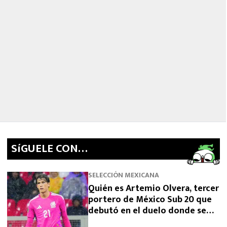
SíGUELE CON…
SELECCIÓN MEXICANA
Quién es Artemio Olvera, tercer
portero de México Sub 20 que
debutó en el duelo donde se
logró el boleto olímpico